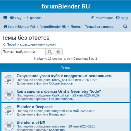
forumBlender RU
FAQ
Правила
Регистрация
Вход
П
forumBlender RU
forumBlender RU
Поиск
Темы без ответов
о
Темы без ответов
и
Перейти к расширенному поиску
с
Поиск
Расширенный поиск
к
Найдено 16 результатов • Страница
1
из
1
Темы
Скругление углов куба с квадратным основанием
Последнее сообщение
Tonny_551
«
17 июн 2026 11:26
Добавлено в форуме
Общие вопросы
Как выделить фейсы Grid в Geometry Node?
Последнее сообщение
RazRuShitel
«
23 май 2026 20:39
Добавлено в форуме
Общие вопросы
Blender и Deepseek
Последнее сообщение
sungreen
«
06 май 2025 06:16
Добавлено в форуме
Кодерство
Blender и uFBX
Последнее сообщение
sungreen
«
29 мар 2025 05:23
Добавлено в форуме
Кодерство