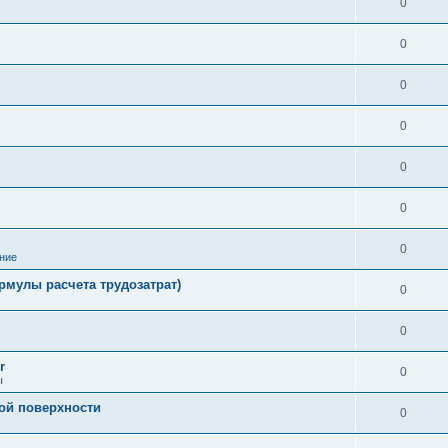
0
0
0
0
0
0
0
ние
рмулы расчета трудозатрат)
0
0
r
0
ы
ой поверхности
0