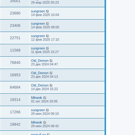
35001
29 мар 2025 05:23
sungreen
23680
14 фев 2025 10:04
sungreen
23406
14 фев 2025 08:00
sungreen
22751
12 фев 2025 17:10
sungreen
11568
11 фев 2025 15:27
Old_Demon
76840
23 дек 2024 04:47
Old_Demon
16953
23 дек 2024 04:13
Old_Demon
64684
14 дек 2024 15:22
Mihanik
19314
01 окт 2024 20:05
sungreen
17266
29 июн 2024 09:10
Mihanik
19842
29 июн 2024 08:42
милый ад