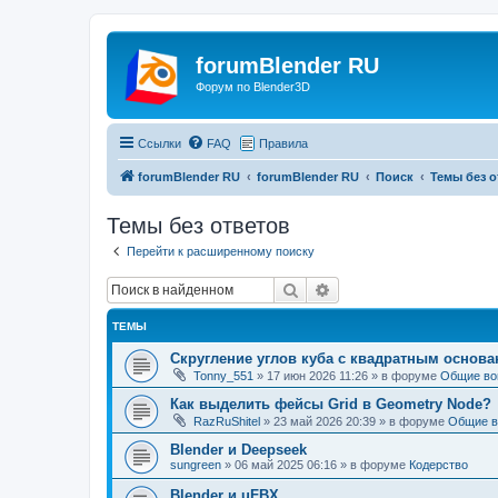
forumBlender RU
Форум по Blender3D
Ссылки
FAQ
Правила
forumBlender RU
forumBlender RU
Поиск
Темы без о
Темы без ответов
Перейти к расширенному поиску
Поиск
Расширенный поиск
ТЕМЫ
Скругление углов куба с квадратным основ
Tonny_551
»
17 июн 2026 11:26
» в форуме
Общие во
Как выделить фейсы Grid в Geometry Node?
RazRuShitel
»
23 май 2026 20:39
» в форуме
Общие в
Blender и Deepseek
sungreen
»
06 май 2025 06:16
» в форуме
Кодерство
Blender и uFBX