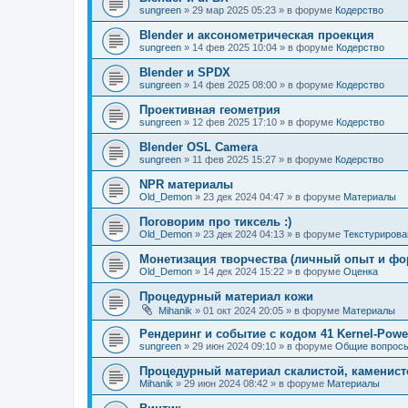
sungreen
»
29 мар 2025 05:23
» в форуме
Кодерство
Blender и аксонометрическая проекция
sungreen
»
14 фев 2025 10:04
» в форуме
Кодерство
Blender и SPDX
sungreen
»
14 фев 2025 08:00
» в форуме
Кодерство
Проективная геометрия
sungreen
»
12 фев 2025 17:10
» в форуме
Кодерство
Blender OSL Camera
sungreen
»
11 фев 2025 15:27
» в форуме
Кодерство
NPR материалы
Old_Demon
»
23 дек 2024 04:47
» в форуме
Материалы
Поговорим про тиксель :)
Old_Demon
»
23 дек 2024 04:13
» в форуме
Текстурирова
Монетизация творчества (личный опыт и фо
Old_Demon
»
14 дек 2024 15:22
» в форуме
Оценка
Процедурный материал кожи
Mihanik
»
01 окт 2024 20:05
» в форуме
Материалы
Рендеринг и событие с кодом 41 Kernel-Powe
sungreen
»
29 июн 2024 09:10
» в форуме
Общие вопрос
Процедурный материал скалистой, каменист
Mihanik
»
29 июн 2024 08:42
» в форуме
Материалы