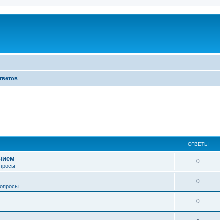
тветов
ОТВЕТЫ
анием
0
просы
0
опросы
0