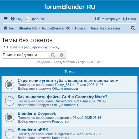
forumBlender RU
FAQ
Правила
Регистрация
Вход
П
forumBlender RU
forumBlender RU
Поиск
Темы без ответов
о
Темы без ответов
и
Перейти к расширенному поиску
с
Поиск
Расширенный поиск
к
Найдено 16 результатов • Страница
1
из
1
Темы
Скругление углов куба с квадратным основанием
Последнее сообщение
Tonny_551
«
17 июн 2026 11:26
Добавлено в форуме
Общие вопросы
Как выделить фейсы Grid в Geometry Node?
Последнее сообщение
RazRuShitel
«
23 май 2026 20:39
Добавлено в форуме
Общие вопросы
Blender и Deepseek
Последнее сообщение
sungreen
«
06 май 2025 06:16
Добавлено в форуме
Кодерство
Blender и uFBX
Последнее сообщение
sungreen
«
29 мар 2025 05:23
Добавлено в форуме
Кодерство