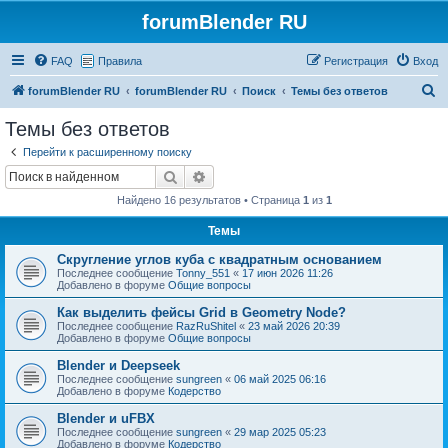
forumBlender RU
FAQ
Правила
Регистрация
Вход
П
forumBlender RU
forumBlender RU
Поиск
Темы без ответов
о
Темы без ответов
и
Перейти к расширенному поиску
с
Поиск
Расширенный поиск
к
Найдено 16 результатов • Страница
1
из
1
Темы
Скругление углов куба с квадратным основанием
Последнее сообщение
Tonny_551
«
17 июн 2026 11:26
Добавлено в форуме
Общие вопросы
Как выделить фейсы Grid в Geometry Node?
Последнее сообщение
RazRuShitel
«
23 май 2026 20:39
Добавлено в форуме
Общие вопросы
Blender и Deepseek
Последнее сообщение
sungreen
«
06 май 2025 06:16
Добавлено в форуме
Кодерство
Blender и uFBX
Последнее сообщение
sungreen
«
29 мар 2025 05:23
Добавлено в форуме
Кодерство