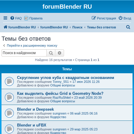
forumBlender RU
FAQ
Правила
Регистрация
Вход
П
forumBlender RU
forumBlender RU
Поиск
Темы без ответов
о
Темы без ответов
и
Перейти к расширенному поиску
с
Поиск
Расширенный поиск
к
Найдено 16 результатов • Страница
1
из
1
Темы
Скругление углов куба с квадратным основанием
Последнее сообщение
Tonny_551
«
17 июн 2026 11:26
Добавлено в форуме
Общие вопросы
Как выделить фейсы Grid в Geometry Node?
Последнее сообщение
RazRuShitel
«
23 май 2026 20:39
Добавлено в форуме
Общие вопросы
Blender и Deepseek
Последнее сообщение
sungreen
«
06 май 2025 06:16
Добавлено в форуме
Кодерство
Blender и uFBX
Последнее сообщение
sungreen
«
29 мар 2025 05:23
Добавлено в форуме
Кодерство