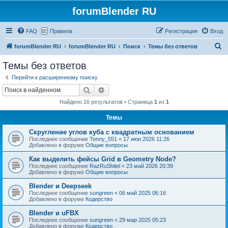
forumBlender RU
FAQ
Правила
Регистрация
Вход
П
forumBlender RU
forumBlender RU
Поиск
Темы без ответов
о
Темы без ответов
и
Перейти к расширенному поиску
с
Поиск
Расширенный поиск
к
Найдено 16 результатов • Страница
1
из
1
Темы
Скругление углов куба с квадратным основанием
Последнее сообщение
Tonny_551
«
17 июн 2026 11:26
Добавлено в форуме
Общие вопросы
Как выделить фейсы Grid в Geometry Node?
Последнее сообщение
RazRuShitel
«
23 май 2026 20:39
Добавлено в форуме
Общие вопросы
Blender и Deepseek
Последнее сообщение
sungreen
«
06 май 2025 06:16
Добавлено в форуме
Кодерство
Blender и uFBX
Последнее сообщение
sungreen
«
29 мар 2025 05:23
Добавлено в форуме
Кодерство