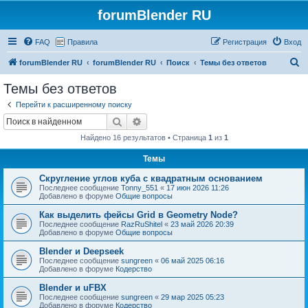
forumBlender RU
FAQ
Правила
Регистрация
Вход
П
forumBlender RU
forumBlender RU
Поиск
Темы без ответов
о
Темы без ответов
и
Перейти к расширенному поиску
с
Поиск
Расширенный поиск
к
Найдено 16 результатов • Страница
1
из
1
Темы
Скругление углов куба с квадратным основанием
Последнее сообщение
Tonny_551
«
17 июн 2026 11:26
Добавлено в форуме
Общие вопросы
Как выделить фейсы Grid в Geometry Node?
Последнее сообщение
RazRuShitel
«
23 май 2026 20:39
Добавлено в форуме
Общие вопросы
Blender и Deepseek
Последнее сообщение
sungreen
«
06 май 2025 06:16
Добавлено в форуме
Кодерство
Blender и uFBX
Последнее сообщение
sungreen
«
29 мар 2025 05:23
Добавлено в форуме
Кодерство