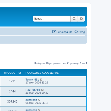
Поиск
Расширенный по
Регистрация
Вход
Найдено 16 результатов • Страница
1
из
1
ПРОСМОТРЫ
ПОСЛЕДНЕЕ СООБЩЕНИЕ
Tonny_551
1291
17 июн 2026 11:26
RazRuShitel
1444
23 май 2026 20:39
sungreen
307245
06 май 2025 06:16
sungreen