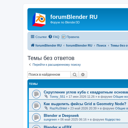
forumBlender RU
Форум по Blender3D
Ссылки
FAQ
Правила
forumBlender RU
forumBlender RU
Поиск
Темы без о
Темы без ответов
Перейти к расширенному поиску
Поиск
Расширенный поиск
ТЕМЫ
Скругление углов куба с квадратным основ
Tonny_551
»
17 июн 2026 11:26
» в форуме
Общие во
Как выделить фейсы Grid в Geometry Node?
RazRuShitel
»
23 май 2026 20:39
» в форуме
Общие в
Blender и Deepseek
sungreen
»
06 май 2025 06:16
» в форуме
Кодерство
Blender и uFBX