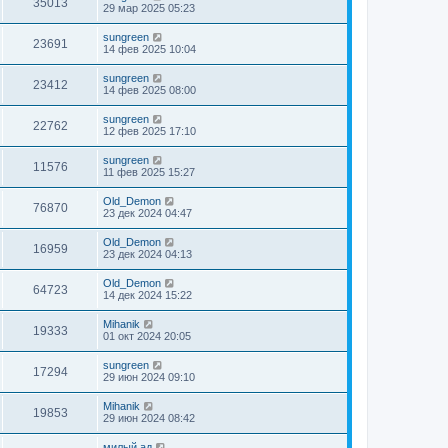
35013
29 мар 2025 05:23
sungreen
23691
14 фев 2025 10:04
sungreen
23412
14 фев 2025 08:00
sungreen
22762
12 фев 2025 17:10
sungreen
11576
11 фев 2025 15:27
Old_Demon
76870
23 дек 2024 04:47
Old_Demon
16959
23 дек 2024 04:13
Old_Demon
64723
14 дек 2024 15:22
Mihanik
19333
01 окт 2024 20:05
sungreen
17294
29 июн 2024 09:10
Mihanik
19853
29 июн 2024 08:42
милый ад