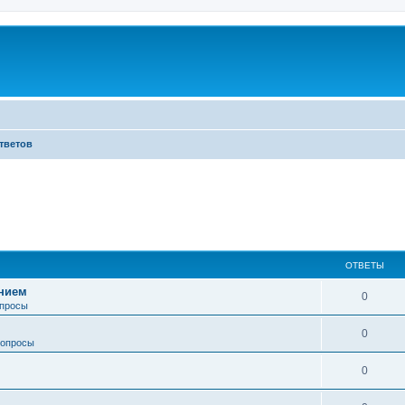
тветов
ОТВЕТЫ
анием
0
просы
0
опросы
0