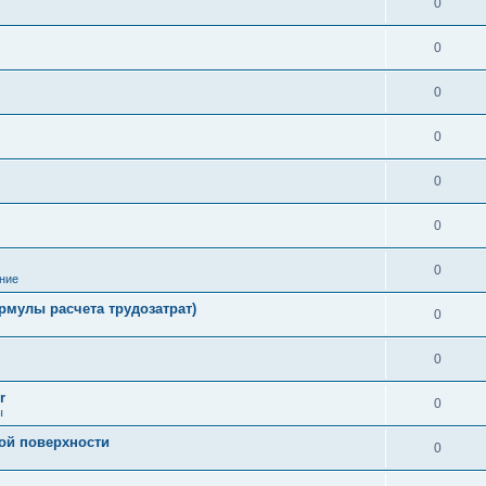
0
0
0
0
0
0
0
ние
рмулы расчета трудозатрат)
0
0
r
0
ы
ой поверхности
0