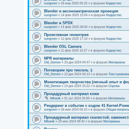
sungreen
»
29 мар 2025 05:23
» в форуме
Кодерство
Blender и аксонометрическая проекция
sungreen
»
14 фев 2025 10:04
» в форуме
Кодерство
Blender и SPDX
sungreen
»
14 фев 2025 08:00
» в форуме
Кодерство
Проективная геометрия
sungreen
»
12 фев 2025 17:10
» в форуме
Кодерство
Blender OSL Camera
sungreen
»
11 фев 2025 15:27
» в форуме
Кодерство
NPR материалы
Old_Demon
»
23 дек 2024 04:47
» в форуме
Материалы
Поговорим про тиксель :)
Old_Demon
»
23 дек 2024 04:13
» в форуме
Текстурирова
Монетизация творчества (личный опыт и фо
Old_Demon
»
14 дек 2024 15:22
» в форуме
Оценка
Процедурный материал кожи
Mihanik
»
01 окт 2024 20:05
» в форуме
Материалы
Рендеринг и событие с кодом 41 Kernel-Powe
sungreen
»
29 июн 2024 09:10
» в форуме
Общие вопрос
Процедурный материал скалистой, каменист
Mihanik
»
29 июн 2024 08:42
» в форуме
Материалы