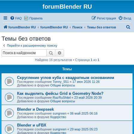
forumBlender RU
FAQ
Правила
Регистрация
Вход
П
forumBlender RU
forumBlender RU
Поиск
Темы без ответов
о
Темы без ответов
и
Перейти к расширенному поиску
с
Поиск
Расширенный поиск
к
Найдено 16 результатов • Страница
1
из
1
Темы
Скругление углов куба с квадратным основанием
Последнее сообщение
Tonny_551
«
17 июн 2026 11:26
Добавлено в форуме
Общие вопросы
Как выделить фейсы Grid в Geometry Node?
Последнее сообщение
RazRuShitel
«
23 май 2026 20:39
Добавлено в форуме
Общие вопросы
Blender и Deepseek
Последнее сообщение
sungreen
«
06 май 2025 06:16
Добавлено в форуме
Кодерство
Blender и uFBX
Последнее сообщение
sungreen
«
29 мар 2025 05:23
Добавлено в форуме
Кодерство