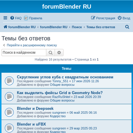
forumBlender RU
FAQ
Правила
Регистрация
Вход
П
forumBlender RU
forumBlender RU
Поиск
Темы без ответов
о
Темы без ответов
и
Перейти к расширенному поиску
с
Поиск
Расширенный поиск
к
Найдено 16 результатов • Страница
1
из
1
Темы
Скругление углов куба с квадратным основанием
Последнее сообщение
Tonny_551
«
17 июн 2026 11:26
Добавлено в форуме
Общие вопросы
Как выделить фейсы Grid в Geometry Node?
Последнее сообщение
RazRuShitel
«
23 май 2026 20:39
Добавлено в форуме
Общие вопросы
Blender и Deepseek
Последнее сообщение
sungreen
«
06 май 2025 06:16
Добавлено в форуме
Кодерство
Blender и uFBX
Последнее сообщение
sungreen
«
29 мар 2025 05:23
Добавлено в форуме
Кодерство