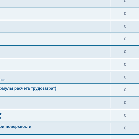
0
0
0
0
0
0
0
ние
рмулы расчета трудозатрат)
0
0
r
0
ы
ой поверхности
0