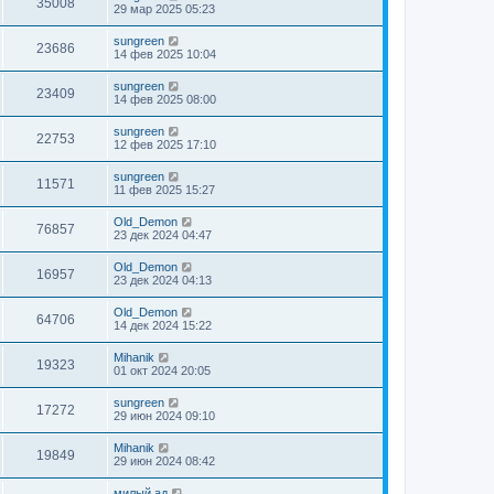
35008
29 мар 2025 05:23
sungreen
23686
14 фев 2025 10:04
sungreen
23409
14 фев 2025 08:00
sungreen
22753
12 фев 2025 17:10
sungreen
11571
11 фев 2025 15:27
Old_Demon
76857
23 дек 2024 04:47
Old_Demon
16957
23 дек 2024 04:13
Old_Demon
64706
14 дек 2024 15:22
Mihanik
19323
01 окт 2024 20:05
sungreen
17272
29 июн 2024 09:10
Mihanik
19849
29 июн 2024 08:42
милый ад