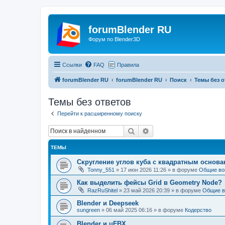
forumBlender RU
Форум по Blender3D
Ссылки
FAQ
Правила
forumBlender RU
forumBlender RU
Поиск
Темы без о
Темы без ответов
Перейти к расширенному поиску
Поиск
Расширенный поиск
ТЕМЫ
Скругление углов куба с квадратным основ
Tonny_551
»
17 июн 2026 11:26
» в форуме
Общие во
Как выделить фейсы Grid в Geometry Node?
RazRuShitel
»
23 май 2026 20:39
» в форуме
Общие в
Blender и Deepseek
sungreen
»
06 май 2025 06:16
» в форуме
Кодерство
Blender и uFBX