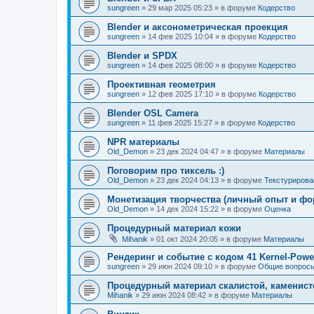
sungreen
»
29 мар 2025 05:23
» в форуме
Кодерство
Blender и аксонометрическая проекция
sungreen
»
14 фев 2025 10:04
» в форуме
Кодерство
Blender и SPDX
sungreen
»
14 фев 2025 08:00
» в форуме
Кодерство
Проективная геометрия
sungreen
»
12 фев 2025 17:10
» в форуме
Кодерство
Blender OSL Camera
sungreen
»
11 фев 2025 15:27
» в форуме
Кодерство
NPR материалы
Old_Demon
»
23 дек 2024 04:47
» в форуме
Материалы
Поговорим про тиксель :)
Old_Demon
»
23 дек 2024 04:13
» в форуме
Текстурирова
Монетизация творчества (личный опыт и фо
Old_Demon
»
14 дек 2024 15:22
» в форуме
Оценка
Процедурный материал кожи
Mihanik
»
01 окт 2024 20:05
» в форуме
Материалы
Рендеринг и событие с кодом 41 Kernel-Powe
sungreen
»
29 июн 2024 09:10
» в форуме
Общие вопрос
Процедурный материал скалистой, каменист
Mihanik
»
29 июн 2024 08:42
» в форуме
Материалы