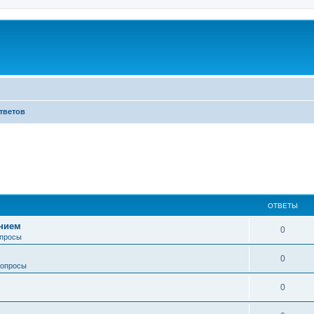
тветов
ОТВЕТЫ
анием
0
просы
0
опросы
0