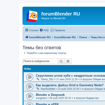
forumBlender RU
Форум по Blender3D
Ссылки
FAQ
Правила
forumBlender RU
forumBlender RU
Поиск
Темы без о
Темы без ответов
Перейти к расширенному поиску
Поиск
Расширенный поиск
ТЕМЫ
Скругление углов куба с квадратным основ
Tonny_551
»
17 июн 2026 11:26
» в форуме
Общие во
Как выделить фейсы Grid в Geometry Node?
RazRuShitel
»
23 май 2026 20:39
» в форуме
Общие в
Blender и Deepseek
sungreen
»
06 май 2025 06:16
» в форуме
Кодерство
Blender и uFBX