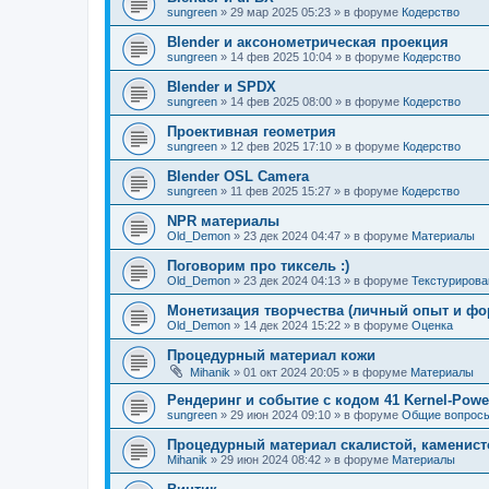
sungreen
»
29 мар 2025 05:23
» в форуме
Кодерство
Blender и аксонометрическая проекция
sungreen
»
14 фев 2025 10:04
» в форуме
Кодерство
Blender и SPDX
sungreen
»
14 фев 2025 08:00
» в форуме
Кодерство
Проективная геометрия
sungreen
»
12 фев 2025 17:10
» в форуме
Кодерство
Blender OSL Camera
sungreen
»
11 фев 2025 15:27
» в форуме
Кодерство
NPR материалы
Old_Demon
»
23 дек 2024 04:47
» в форуме
Материалы
Поговорим про тиксель :)
Old_Demon
»
23 дек 2024 04:13
» в форуме
Текстурирова
Монетизация творчества (личный опыт и фо
Old_Demon
»
14 дек 2024 15:22
» в форуме
Оценка
Процедурный материал кожи
Mihanik
»
01 окт 2024 20:05
» в форуме
Материалы
Рендеринг и событие с кодом 41 Kernel-Powe
sungreen
»
29 июн 2024 09:10
» в форуме
Общие вопрос
Процедурный материал скалистой, каменист
Mihanik
»
29 июн 2024 08:42
» в форуме
Материалы