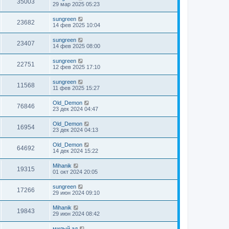
35003
29 мар 2025 05:23
sungreen
23682
14 фев 2025 10:04
sungreen
23407
14 фев 2025 08:00
sungreen
22751
12 фев 2025 17:10
sungreen
11568
11 фев 2025 15:27
Old_Demon
76846
23 дек 2024 04:47
Old_Demon
16954
23 дек 2024 04:13
Old_Demon
64692
14 дек 2024 15:22
Mihanik
19315
01 окт 2024 20:05
sungreen
17266
29 июн 2024 09:10
Mihanik
19843
29 июн 2024 08:42
милый ад