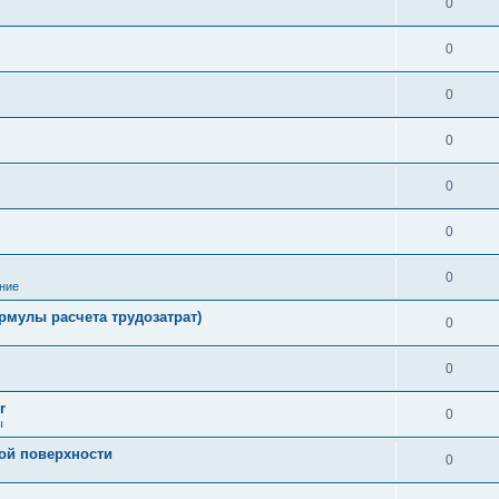
0
0
0
0
0
0
0
ние
рмулы расчета трудозатрат)
0
0
r
0
ы
ой поверхности
0