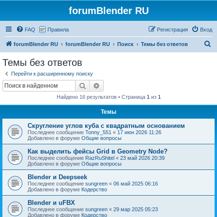
forumBlender RU
FAQ
Правила
Регистрация
Вход
П
forumBlender RU
forumBlender RU
Поиск
Темы без ответов
о
Темы без ответов
и
Перейти к расширенному поиску
с
Поиск
Расширенный поиск
к
Найдено 16 результатов • Страница
1
из
1
Темы
Скругление углов куба с квадратным основанием
Последнее сообщение
Tonny_551
«
17 июн 2026 11:26
Добавлено в форуме
Общие вопросы
Как выделить фейсы Grid в Geometry Node?
Последнее сообщение
RazRuShitel
«
23 май 2026 20:39
Добавлено в форуме
Общие вопросы
Blender и Deepseek
Последнее сообщение
sungreen
«
06 май 2025 06:16
Добавлено в форуме
Кодерство
Blender и uFBX
Последнее сообщение
sungreen
«
29 мар 2025 05:23
Добавлено в форуме
Кодерство