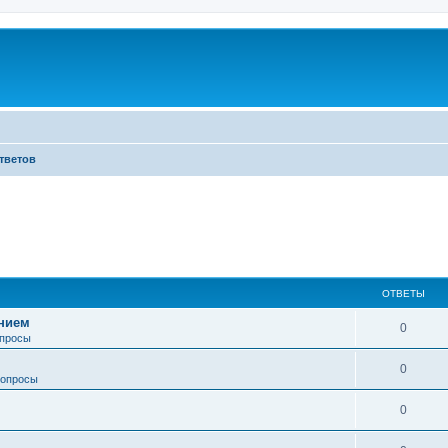
тветов
ОТВЕТЫ
анием
0
просы
0
опросы
0