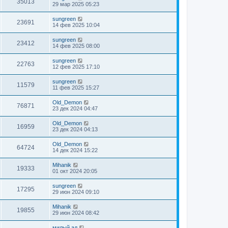
35013
29 мар 2025 05:23
sungreen
23691
14 фев 2025 10:04
sungreen
23412
14 фев 2025 08:00
sungreen
22763
12 фев 2025 17:10
sungreen
11579
11 фев 2025 15:27
Old_Demon
76871
23 дек 2024 04:47
Old_Demon
16959
23 дек 2024 04:13
Old_Demon
64724
14 дек 2024 15:22
Mihanik
19333
01 окт 2024 20:05
sungreen
17295
29 июн 2024 09:10
Mihanik
19855
29 июн 2024 08:42
милый ад