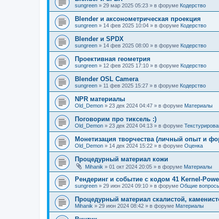
sungreen
»
29 мар 2025 05:23
» в форуме
Кодерство
Blender и аксонометрическая проекция
sungreen
»
14 фев 2025 10:04
» в форуме
Кодерство
Blender и SPDX
sungreen
»
14 фев 2025 08:00
» в форуме
Кодерство
Проективная геометрия
sungreen
»
12 фев 2025 17:10
» в форуме
Кодерство
Blender OSL Camera
sungreen
»
11 фев 2025 15:27
» в форуме
Кодерство
NPR материалы
Old_Demon
»
23 дек 2024 04:47
» в форуме
Материалы
Поговорим про тиксель :)
Old_Demon
»
23 дек 2024 04:13
» в форуме
Текстурирова
Монетизация творчества (личный опыт и фо
Old_Demon
»
14 дек 2024 15:22
» в форуме
Оценка
Процедурный материал кожи
Mihanik
»
01 окт 2024 20:05
» в форуме
Материалы
Рендеринг и событие с кодом 41 Kernel-Powe
sungreen
»
29 июн 2024 09:10
» в форуме
Общие вопрос
Процедурный материал скалистой, каменист
Mihanik
»
29 июн 2024 08:42
» в форуме
Материалы