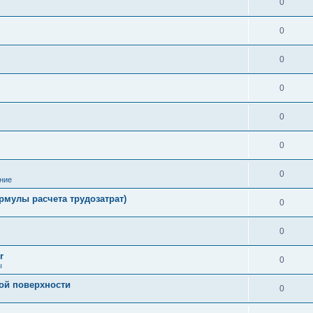
0
0
0
0
0
0
0
ние
рмулы расчета трудозатрат)
0
0
r
0
ы
ой поверхности
0