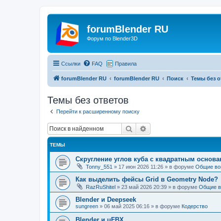
forumBlender RU
Форум по Blender3D
Ссылки
FAQ
Правила
forumBlender RU
forumBlender RU
Поиск
Темы без о
Темы без ответов
Перейти к расширенному поиску
Поиск
Расширенный поиск
ТЕМЫ
Скругление углов куба с квадратным основ
Tonny_551
»
17 июн 2026 11:26
» в форуме
Общие во
Как выделить фейсы Grid в Geometry Node?
RazRuShitel
»
23 май 2026 20:39
» в форуме
Общие в
Blender и Deepseek
sungreen
»
06 май 2025 06:16
» в форуме
Кодерство
Blender и uFBX