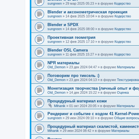
sungreen
»
29 мар 2025 05:23
» в форуме
Кодерство
Blender и аксонометрическая проекция
sungreen
»
14 фев 2025 10:04
» в форуме
Кодерство
Blender и SPDX
sungreen
»
14 фев 2025 08:00
» в форуме
Кодерство
Проективная геометрия
sungreen
»
12 фев 2025 17:10
» в форуме
Кодерство
Blender OSL Camera
sungreen
»
11 фев 2025 15:27
» в форуме
Кодерство
NPR материалы
Old_Demon
»
23 дек 2024 04:47
» в форуме
Материалы
Поговорим про тиксель :)
Old_Demon
»
23 дек 2024 04:13
» в форуме
Текстурирова
Монетизация творчества (личный опыт и фо
Old_Demon
»
14 дек 2024 15:22
» в форуме
Оценка
Процедурный материал кожи
Mihanik
»
01 окт 2024 20:05
» в форуме
Материалы
Рендеринг и событие с кодом 41 Kernel-Powe
sungreen
»
29 июн 2024 09:10
» в форуме
Общие вопрос
Процедурный материал скалистой, каменист
Mihanik
»
29 июн 2024 08:42
» в форуме
Материалы