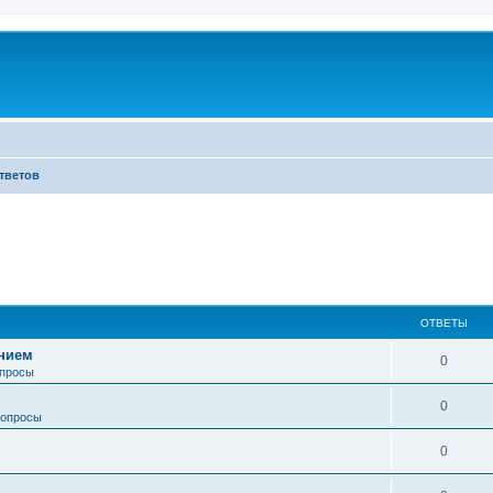
тветов
ОТВЕТЫ
анием
0
просы
0
опросы
0