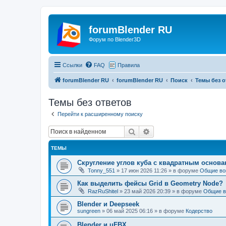
forumBlender RU
Форум по Blender3D
Ссылки
FAQ
Правила
forumBlender RU
forumBlender RU
Поиск
Темы без о
Темы без ответов
Перейти к расширенному поиску
Поиск
Расширенный поиск
ТЕМЫ
Скругление углов куба с квадратным основ
Tonny_551
»
17 июн 2026 11:26
» в форуме
Общие во
Как выделить фейсы Grid в Geometry Node?
RazRuShitel
»
23 май 2026 20:39
» в форуме
Общие в
Blender и Deepseek
sungreen
»
06 май 2025 06:16
» в форуме
Кодерство
Blender и uFBX