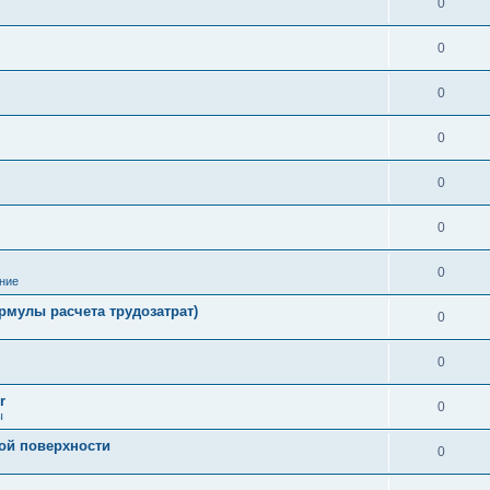
0
0
0
0
0
0
0
ние
рмулы расчета трудозатрат)
0
0
r
0
ы
ой поверхности
0