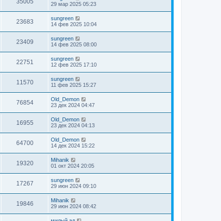
35005
29 мар 2025 05:23
sungreen
23683
14 фев 2025 10:04
sungreen
23409
14 фев 2025 08:00
sungreen
22751
12 фев 2025 17:10
sungreen
11570
11 фев 2025 15:27
Old_Demon
76854
23 дек 2024 04:47
Old_Demon
16955
23 дек 2024 04:13
Old_Demon
64700
14 дек 2024 15:22
Mihanik
19320
01 окт 2024 20:05
sungreen
17267
29 июн 2024 09:10
Mihanik
19846
29 июн 2024 08:42
милый ад