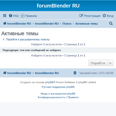
forumBlender RU
FAQ
Правила
Регистрация
Вход
П
forumBlender RU
forumBlender RU
Поиск
Активные темы
о
Активные темы
и
Перейти к расширенному поиску
с
Найдено 0 результатов • Страница
1
из
1
к
Подходящих тем или сообщений не найдено.
Найдено 0 результатов • Страница
1
из
1
Перейти
forumBlender RU
forumBlender RU
Часовой пояс:
UTC+03:00
Создано на основе
phpBB
® Forum Software © phpBB Limited
Русская поддержка phpBB
Моды и расширения phpBB
Конфиденциальность
|
Правила