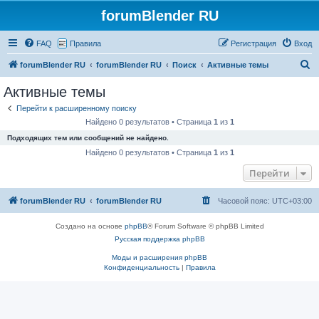
forumBlender RU
FAQ
Правила
Регистрация
Вход
П
forumBlender RU
forumBlender RU
Поиск
Активные темы
о
Активные темы
и
Перейти к расширенному поиску
с
Найдено 0 результатов • Страница
1
из
1
к
Подходящих тем или сообщений не найдено.
Найдено 0 результатов • Страница
1
из
1
Перейти
forumBlender RU
forumBlender RU
Часовой пояс:
UTC+03:00
Создано на основе
phpBB
® Forum Software © phpBB Limited
Русская поддержка phpBB
Моды и расширения phpBB
Конфиденциальность
|
Правила