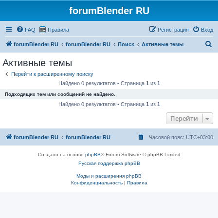
forumBlender RU
FAQ
Правила
Регистрация
Вход
П
forumBlender RU
forumBlender RU
Поиск
Активные темы
о
Активные темы
и
Перейти к расширенному поиску
с
Найдено 0 результатов • Страница
1
из
1
к
Подходящих тем или сообщений не найдено.
Найдено 0 результатов • Страница
1
из
1
Перейти
forumBlender RU
forumBlender RU
Часовой пояс:
UTC+03:00
Создано на основе
phpBB
® Forum Software © phpBB Limited
Русская поддержка phpBB
Моды и расширения phpBB
Конфиденциальность
|
Правила