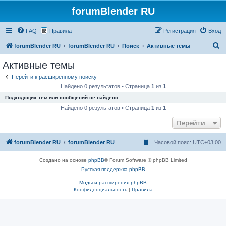
forumBlender RU
FAQ
Правила
Регистрация
Вход
П
forumBlender RU
forumBlender RU
Поиск
Активные темы
о
Активные темы
и
Перейти к расширенному поиску
с
Найдено 0 результатов • Страница
1
из
1
к
Подходящих тем или сообщений не найдено.
Найдено 0 результатов • Страница
1
из
1
Перейти
forumBlender RU
forumBlender RU
Часовой пояс:
UTC+03:00
Создано на основе
phpBB
® Forum Software © phpBB Limited
Русская поддержка phpBB
Моды и расширения phpBB
Конфиденциальность
|
Правила