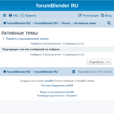
forumBlender RU
FAQ
Правила
Регистрация
Вход
П
forumBlender RU
forumBlender RU
Поиск
Активные темы
о
Активные темы
и
Перейти к расширенному поиску
с
Найдено 0 результатов • Страница
1
из
1
к
Подходящих тем или сообщений не найдено.
Найдено 0 результатов • Страница
1
из
1
Перейти
forumBlender RU
forumBlender RU
Часовой пояс:
UTC+03:00
Создано на основе
phpBB
® Forum Software © phpBB Limited
Русская поддержка phpBB
Моды и расширения phpBB
Конфиденциальность
|
Правила