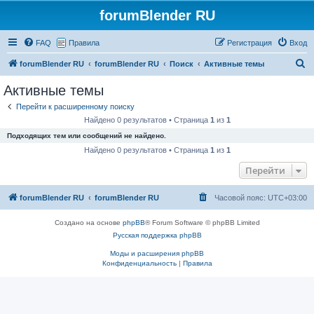
forumBlender RU
FAQ
Правила
Регистрация
Вход
П
forumBlender RU
forumBlender RU
Поиск
Активные темы
о
Активные темы
и
Перейти к расширенному поиску
с
Найдено 0 результатов • Страница
1
из
1
к
Подходящих тем или сообщений не найдено.
Найдено 0 результатов • Страница
1
из
1
Перейти
forumBlender RU
forumBlender RU
Часовой пояс:
UTC+03:00
Создано на основе
phpBB
® Forum Software © phpBB Limited
Русская поддержка phpBB
Моды и расширения phpBB
Конфиденциальность
|
Правила