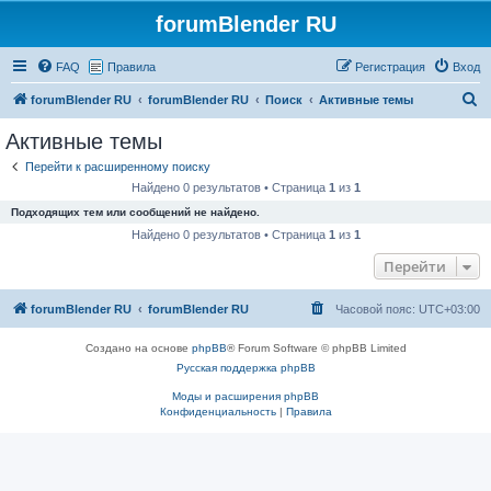
forumBlender RU
FAQ
Правила
Регистрация
Вход
П
forumBlender RU
forumBlender RU
Поиск
Активные темы
о
Активные темы
и
Перейти к расширенному поиску
с
Найдено 0 результатов • Страница
1
из
1
к
Подходящих тем или сообщений не найдено.
Найдено 0 результатов • Страница
1
из
1
Перейти
forumBlender RU
forumBlender RU
Часовой пояс:
UTC+03:00
Создано на основе
phpBB
® Forum Software © phpBB Limited
Русская поддержка phpBB
Моды и расширения phpBB
Конфиденциальность
|
Правила