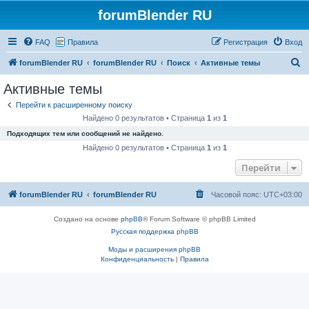
forumBlender RU
FAQ
Правила
Регистрация
Вход
П
forumBlender RU
forumBlender RU
Поиск
Активные темы
о
Активные темы
и
Перейти к расширенному поиску
с
Найдено 0 результатов • Страница
1
из
1
к
Подходящих тем или сообщений не найдено.
Найдено 0 результатов • Страница
1
из
1
Перейти
forumBlender RU
forumBlender RU
Часовой пояс:
UTC+03:00
Создано на основе
phpBB
® Forum Software © phpBB Limited
Русская поддержка phpBB
Моды и расширения phpBB
Конфиденциальность
|
Правила