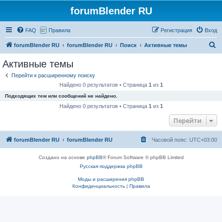
forumBlender RU
FAQ
Правила
Регистрация
Вход
П
forumBlender RU
forumBlender RU
Поиск
Активные темы
о
Активные темы
и
Перейти к расширенному поиску
с
Найдено 0 результатов • Страница
1
из
1
к
Подходящих тем или сообщений не найдено.
Найдено 0 результатов • Страница
1
из
1
Перейти
forumBlender RU
forumBlender RU
Часовой пояс:
UTC+03:00
Создано на основе
phpBB
® Forum Software © phpBB Limited
Русская поддержка phpBB
Моды и расширения phpBB
Конфиденциальность
|
Правила