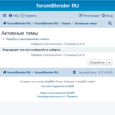
forumBlender RU
FAQ
Правила
Регистрация
Вход
П
forumBlender RU
forumBlender RU
Поиск
Активные темы
о
Активные темы
и
Перейти к расширенному поиску
с
Найдено 0 результатов • Страница
1
из
1
к
Подходящих тем или сообщений не найдено.
Найдено 0 результатов • Страница
1
из
1
Перейти
forumBlender RU
forumBlender RU
Часовой пояс:
UTC+03:00
Создано на основе
phpBB
® Forum Software © phpBB Limited
Русская поддержка phpBB
Моды и расширения phpBB
Конфиденциальность
|
Правила