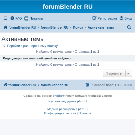
forumBlender RU
FAQ
Правила
Регистрация
Вход
П
forumBlender RU
forumBlender RU
Поиск
Активные темы
о
Активные темы
и
Перейти к расширенному поиску
с
Найдено 0 результатов • Страница
1
из
1
к
Подходящих тем или сообщений не найдено.
Найдено 0 результатов • Страница
1
из
1
Перейти
forumBlender RU
forumBlender RU
Часовой пояс:
UTC+03:00
Создано на основе
phpBB
® Forum Software © phpBB Limited
Русская поддержка phpBB
Моды и расширения phpBB
Конфиденциальность
|
Правила