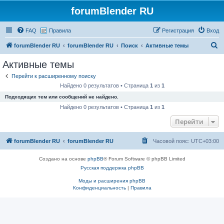
forumBlender RU
FAQ
Правила
Регистрация
Вход
П
forumBlender RU
forumBlender RU
Поиск
Активные темы
о
Активные темы
и
Перейти к расширенному поиску
с
Найдено 0 результатов • Страница
1
из
1
к
Подходящих тем или сообщений не найдено.
Найдено 0 результатов • Страница
1
из
1
Перейти
forumBlender RU
forumBlender RU
Часовой пояс:
UTC+03:00
Создано на основе
phpBB
® Forum Software © phpBB Limited
Русская поддержка phpBB
Моды и расширения phpBB
Конфиденциальность
|
Правила