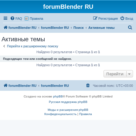
forumBlender RU
FAQ
Правила
Регистрация
Вход
П
forumBlender RU
forumBlender RU
Поиск
Активные темы
о
Активные темы
и
Перейти к расширенному поиску
с
Найдено 0 результатов • Страница
1
из
1
к
Подходящих тем или сообщений не найдено.
Найдено 0 результатов • Страница
1
из
1
Перейти
forumBlender RU
forumBlender RU
Часовой пояс:
UTC+03:00
Создано на основе
phpBB
® Forum Software © phpBB Limited
Русская поддержка phpBB
Моды и расширения phpBB
Конфиденциальность
|
Правила