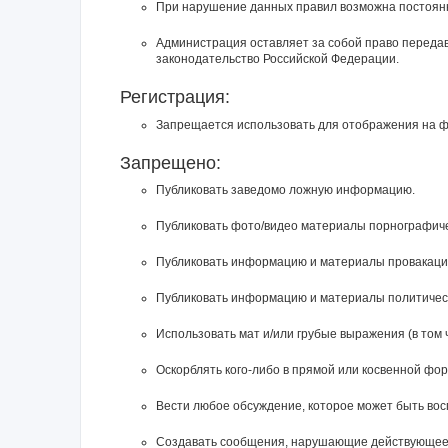
При нарушение данных правил возможна постоянн
Администрация оставляет за собой право перед
законодательство Российской Федерации.
Регистрация:
Запрещается использовать для отображения на фор
Запрещено:
Публиковать заведомо ложнyю инфоpмацию.
Публиковать фото/видео материалы порнографичес
Публиковать инфоpмацию и материалы провакацион
Публиковать информацию и материалы политическ
Использовать мат и/или грубые выражения (в том 
Оскорблять кого-либо в прямой или косвенной фо
Вести любое обсуждение, которое может быть во
Создавать сообщения, наpyшающие действyющее 