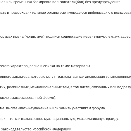
ая или временная блокировка пользователя(бан) без предупреждения.
авать в правоохранительные органы всю имеющеюся информацию о пользов
умах имена (логин, имя), подписи содержащие нецензурную лексику, адреса в
кого характера, равно и ссылки на такие материалы.
ного характера, которые могут трактоваться как диспозиция установленных
их, религиозных, межнациональных тем, в том числе, связанных или подра
числе в замаскированной форме).
рме, высказывать неуважение и/или хамить участникам форума.
спринято, как вызывающее мужнацианальную, межрелигиозную вражду.
законодательство Российской Федерации.