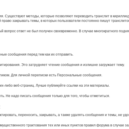
ния. Существуют методы, которые позволяют переводить транслит в кириллиц
й право закрывать темы, в которых пользователи постоянно пишут транслито
ый вопрос ответ не был получен своевременно. В случае многократного подня
ные сообщения перед тем как их отправить.
итирования. Это затрудняет чтение сообщения и излишне загружает тему.
пиком. Для личной переписки есть Персональные сообщения.
х-либо веб-страниц. Лучше публикуйте ссылки на эти материалы.
ть. Не надо писать сообщения только для того, чтобы отметиться.
:
тировать, переносить, закрывать, а также удалять сообщения и темы, не у
щественного трактования тех или иных пунктов правил форума в случае зая