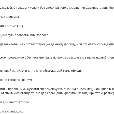
арах любые товары и услуги без специального разрешения администрации фо
ных форумах.
аны в теме FAQ.
щими суть проблемы или вопроса.
оздавать темы, не соответствующие данному форуму, или отсылать сообщени
ое програмное обеспечение (варез), программы для его взлома (краки) и ге
словой нагрузки в контексте обсуждаемой темы (флуд).
ающие тематике форума.
и и прописными буквами вперемешку ("вОт ТаКиМ оБрАзОм"), излишнее выд
 отличным от стандартного для сообщений форума цветом, шрифтом, разме
ли администратором.
 и английского.