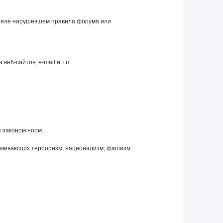
ателе нарушевшем правила форума или
еб-сайтов, e-mail и т.п.
 законом норм.
зумевающих терроризм, национализм, фашизм.