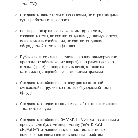
теме FAQ.
Создавать новые темы с названиями, не отражающими
суть проблемы или вопроса.
Вести разговор на "вольные темы" (флеймить),
создавать темы, не соответствующие данному форуму,
или отсылать сообщения, не соответствующие
обсуждаемой теме (оффтопик).
Публиковать ссылки на нелицензионное коммерческое
програмное обеспечение (варез), программы для его
взлома (краки) и генераторы ключей, а также на
материалы, защищённые авторскими правами.
Создавать сообщения, не несущие конкретной
смысловой нагрузки в контексте обсуждаемой темы
(флуд).
Создавать в подписях ссылки на сайты, не отвечающие
тематике форума.
Cоздавать сообщения ЗАГЛАВНЫМИ или заглавными и
прописными буквами вперемешку ("вОт ТаКиМ
оБрАзОм"), излишнее выделение текста в целях
привлечения внимания полужирным шрифтом,