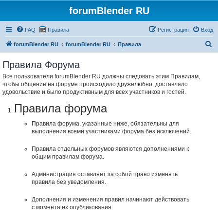
forumBlender RU
FAQ
Правила
Регистрация
Вход
П
forumBlender RU
forumBlender RU
Правила
о
Правила Форума
и
Все пользователи forumBlender RU должны следовать этим Правилам,
с
чтобы общение на форуме происходило дружелюбно, доставляло
к
удовольствие и было продуктивным для всех участников и гостей.
Правила форума
Правила форума, указанные ниже, обязательны для
выполнения всеми участниками форума без исключений.
Правила отдельных форумов являются дополнениями к
общим правилам форума.
Администрация оставляет за собой право изменять
правила без уведомления.
Дополнения и изменения правил начинают действовать
с момента их опубликования.