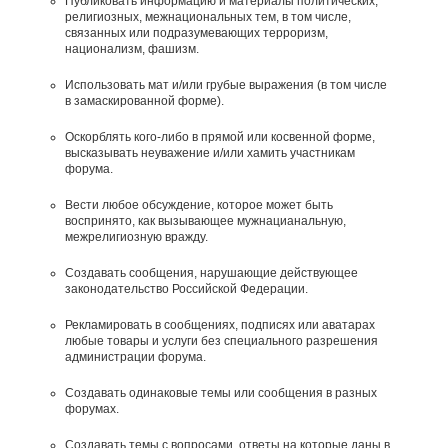
Публиковать информацию и материалы политических,
религиозных, межнациональных тем, в том числе,
связанных или подразумевающих терроризм,
национализм, фашизм.
Использовать мат и/или грубые выражения (в том числе
в замаскированной форме).
Оскорблять кого-либо в прямой или косвенной форме,
высказывать неуважение и/или хамить участникам
форума.
Вести любое обсуждение, которое может быть
воспринято, как вызывающее мужнацианальную,
межрелигиозную вражду.
Создавать сообщения, наpyшающие действyющее
законодательство Российской Федерации.
Рекламировать в сообщениях, подписях или аватарах
любые товары и услуги без специального разрешения
администрации форума.
Создавать одинаковые темы или сообщения в разных
форумах.
Создавать темы с вопросами, ответы на которые даны в