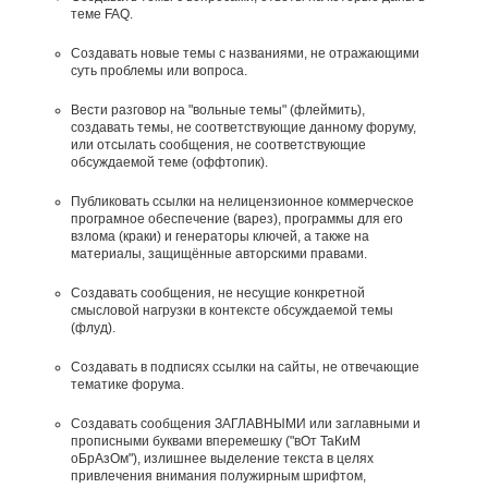
теме FAQ.
Создавать новые темы с названиями, не отражающими
суть проблемы или вопроса.
Вести разговор на "вольные темы" (флеймить),
создавать темы, не соответствующие данному форуму,
или отсылать сообщения, не соответствующие
обсуждаемой теме (оффтопик).
Публиковать ссылки на нелицензионное коммерческое
програмное обеспечение (варез), программы для его
взлома (краки) и генераторы ключей, а также на
материалы, защищённые авторскими правами.
Создавать сообщения, не несущие конкретной
смысловой нагрузки в контексте обсуждаемой темы
(флуд).
Создавать в подписях ссылки на сайты, не отвечающие
тематике форума.
Cоздавать сообщения ЗАГЛАВНЫМИ или заглавными и
прописными буквами вперемешку ("вОт ТаКиМ
оБрАзОм"), излишнее выделение текста в целях
привлечения внимания полужирным шрифтом,