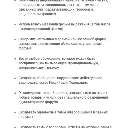
Публиковать информацию и материалы политических,
религиозных, межнациональных тем, в том числе,
связанных или подразумевающих терроризм,
национализм, фашизм.
Использовать мат и/или грубые выражения (в том числе
в замаскированной форме).
Оскорблять кого-либо в прямой или косвенной форме,
высказывать неуважение и/или хамить участникам
форума.
Вести любое обсуждение, которое может быть
воспринято, как вызывающее мужнацианальную,
межрелигиозную вражду.
Создавать сообщения, наpyшающие действyющее
законодательство Российской Федерации.
Рекламировать в сообщениях, подписях или аватарах
любые товары и услуги без специального разрешения
администрации форума.
Создавать одинаковые темы или сообщения в разных
форумах.
Создавать темы с вопросами, ответы на которые даны в