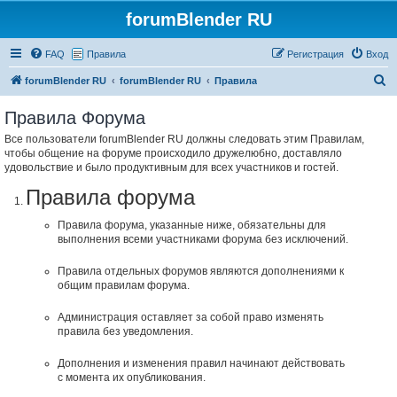
forumBlender RU
FAQ
Правила
Регистрация
Вход
П
forumBlender RU
forumBlender RU
Правила
о
Правила Форума
и
Все пользователи forumBlender RU должны следовать этим Правилам,
с
чтобы общение на форуме происходило дружелюбно, доставляло
к
удовольствие и было продуктивным для всех участников и гостей.
Правила форума
Правила форума, указанные ниже, обязательны для
выполнения всеми участниками форума без исключений.
Правила отдельных форумов являются дополнениями к
общим правилам форума.
Администрация оставляет за собой право изменять
правила без уведомления.
Дополнения и изменения правил начинают действовать
с момента их опубликования.