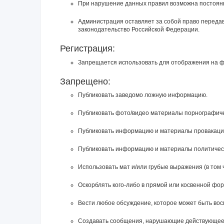
При нарушение данных правил возможна постоянн
Администрация оставляет за собой право перед
законодательство Российской Федерации.
Регистрация:
Запрещается использовать для отображения на фор
Запрещено:
Публиковать заведомо ложнyю инфоpмацию.
Публиковать фото/видео материалы порнографичес
Публиковать инфоpмацию и материалы провакацион
Публиковать информацию и материалы политическ
Использовать мат и/или грубые выражения (в том 
Оскорблять кого-либо в прямой или косвенной фо
Вести любое обсуждение, которое может быть во
Создавать сообщения, наpyшающие действyющее 