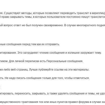
ния. Существуют методы, которые позволяют переводить транслит в кириллиц
й право закрывать темы, в которых пользователи постоянно пишут транслито
ый вопрос ответ не был получен своевременно. В случае многократного подня
ные сообщения перед тем как их отправить.
итирования. Это затрудняет чтение сообщения и излишне загружает тему.
пиком. Для личной переписки есть Персональные сообщения.
х-либо веб-страниц. Лучше публикуйте ссылки на эти материалы.
ть. Не надо писать сообщения только для того, чтобы отметиться.
:
тировать, переносить, закрывать, а также удалять сообщения и темы, не у
щественного трактования тех или иных пунктов правил форума в случае зая