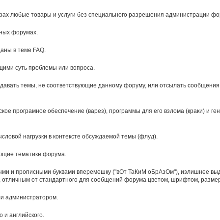
арах любые товары и услуги без специального разрешения администрации фо
ных форумах.
аны в теме FAQ.
щими суть проблемы или вопроса.
оздавать темы, не соответствующие данному форуму, или отсылать сообщени
ое програмное обеспечение (варез), программы для его взлома (краки) и ге
словой нагрузки в контексте обсуждаемой темы (флуд).
ающие тематике форума.
и и прописными буквами вперемешку ("вОт ТаКиМ оБрАзОм"), излишнее выд
 отличным от стандартного для сообщений форума цветом, шрифтом, разме
ли администратором.
 и английского.