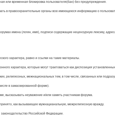
ая или временная блокировка пользователя(бан) без предупреждения.
авать в правоохранительные органы всю имеющеюся информацию о пользов
умах имена (логин, имя), подписи содержащие нецензурную лексику, адреса в
кого характера, равно и ссылки на такие материалы.
ного характера, которые могут трактоваться как диспозиция установленных
их, религиозных, межнациональных тем, в том числе, связанных или подра
числе в замаскированной форме).
рме, высказывать неуважение и/или хамить участникам форума.
спринято, как вызывающее мужнацианальную, межрелигиозную вражду.
законодательство Российской Федерации.