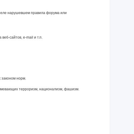
ателе нарушевшем правила форума или
еб-сайтов, e-mail и т.п.
 законом норм.
зумевающих терроризм, национализм, фашизм.