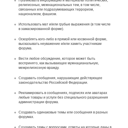
Публиковать информацию и материалы политических,
религиозных, межнациональных тем, в том числе,
связанных или подразумевающих терроризм,
национализм, фашизм.
Использовать мат и/или грубые выражения (в том числе
в замаскированной форме).
Оскорблять кого-либо в прямой или косвенной форме,
высказывать неуважение и/или хамить участникам
форума.
Вести любое обсуждение, которое может быть
воспринято, как вызывающее мужнацианальную,
межрелигиозную вражду.
Создавать сообщения, наpyшающие действyющее
законодательство Российской Федерации.
Рекламировать в сообщениях, подписях или аватарах
любые товары и услуги без специального разрешения
администрации форума.
Создавать одинаковые темы или сообщения в разных
форумах.
Создавать темы с вопросами, ответы на которые даны в