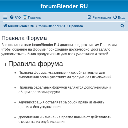
forumBlender RU
FAQ
Правила
Регистрация
Вход
П
forumBlender RU
forumBlender RU
Правила
о
Правила Форума
и
Все пользователи forumBlender RU должны следовать этим Правилам,
с
чтобы общение на форуме происходило дружелюбно, доставляло
к
удовольствие и было продуктивным для всех участников и гостей.
Правила форума
Правила форума, указанные ниже, обязательны для
выполнения всеми участниками форума без исключений.
Правила отдельных форумов являются дополнениями к
общим правилам форума.
Администрация оставляет за собой право изменять
правила без уведомления.
Дополнения и изменения правил начинают действовать
с момента их опубликования.