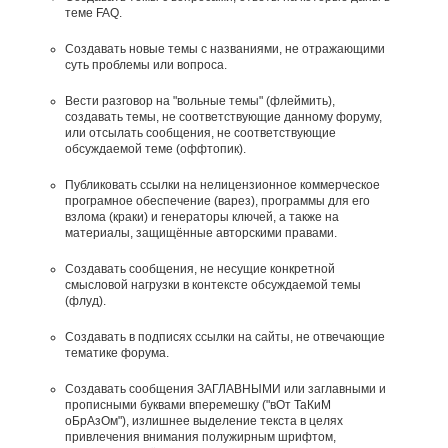
теме FAQ.
Создавать новые темы с названиями, не отражающими
суть проблемы или вопроса.
Вести разговор на "вольные темы" (флеймить),
создавать темы, не соответствующие данному форуму,
или отсылать сообщения, не соответствующие
обсуждаемой теме (оффтопик).
Публиковать ссылки на нелицензионное коммерческое
програмное обеспечение (варез), программы для его
взлома (краки) и генераторы ключей, а также на
материалы, защищённые авторскими правами.
Создавать сообщения, не несущие конкретной
смысловой нагрузки в контексте обсуждаемой темы
(флуд).
Создавать в подписях ссылки на сайты, не отвечающие
тематике форума.
Cоздавать сообщения ЗАГЛАВНЫМИ или заглавными и
прописными буквами вперемешку ("вОт ТаКиМ
оБрАзОм"), излишнее выделение текста в целях
привлечения внимания полужирным шрифтом,