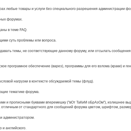
арах любые товары и услуги без специального разрешения администрации фо
ных форумах.
аны в теме FAQ.
щими суть проблемы или вопроса.
оздавать темы, не соответствующие данному форуму, или отсылать сообщени
ое програмное обеспечение (варез), программы для его взлома (краки) и ге
словой нагрузки в контексте обсуждаемой темы (флуд).
ающие тематике форума.
и и прописными буквами вперемешку ("вОт ТаКиМ оБрАзОм"), излишнее выд
 отличным от стандартного для сообщений форума цветом, шрифтом, разме
ли администратором.
 и английского.