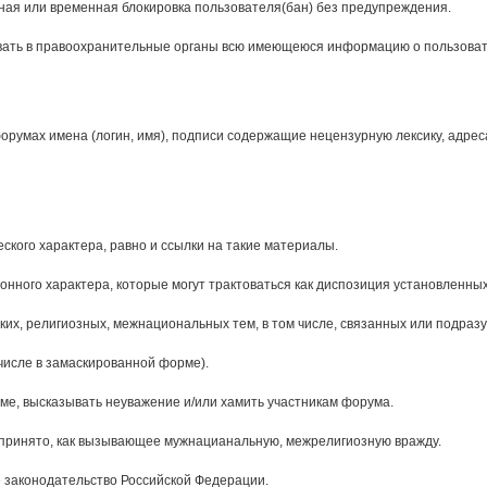
ая или временная блокировка пользователя(бан) без предупреждения.
авать в правоохранительные органы всю имеющеюся информацию о пользов
умах имена (логин, имя), подписи содержащие нецензурную лексику, адреса в
кого характера, равно и ссылки на такие материалы.
ного характера, которые могут трактоваться как диспозиция установленных
их, религиозных, межнациональных тем, в том числе, связанных или подра
числе в замаскированной форме).
рме, высказывать неуважение и/или хамить участникам форума.
спринято, как вызывающее мужнацианальную, межрелигиозную вражду.
законодательство Российской Федерации.