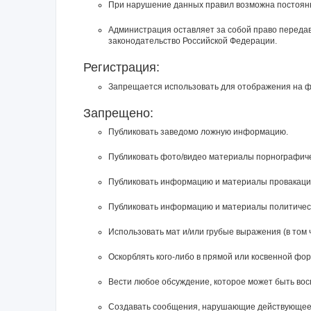
При нарушение данных правил возможна постоянн
Администрация оставляет за собой право перед
законодательство Российской Федерации.
Регистрация:
Запрещается использовать для отображения на фор
Запрещено:
Публиковать заведомо ложнyю инфоpмацию.
Публиковать фото/видео материалы порнографичес
Публиковать инфоpмацию и материалы провакацион
Публиковать информацию и материалы политическ
Использовать мат и/или грубые выражения (в том 
Оскорблять кого-либо в прямой или косвенной фо
Вести любое обсуждение, которое может быть во
Создавать сообщения, наpyшающие действyющее 