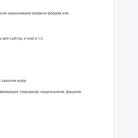
ателе нарушевшем правила форума или
еб-сайтов, e-mail и т.п.
 законом норм.
зумевающих терроризм, национализм, фашизм.