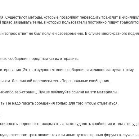
ния. Существуют методы, которые позволяют переводить транслит в кириллиц
й право закрывать темы, в которых пользователи постоянно пишут транслито
ый вопрос ответ не был получен своевременно. В случае многократного подня
ные сообщения перед тем как их отправить.
итирования. Это затрудняет чтение сообщения и излишне загружает тему.
пиком. Для личной переписки есть Персональные сообщения.
х-либо веб-страниц. Лучше публикуйте ссылки на эти материалы.
ть. Не надо писать сообщения только для того, чтобы отметиться.
:
тировать, переносить, закрывать, а также удалять сообщения и темы, не у
щественного трактования тех или иных пунктов правил форума в случае зая