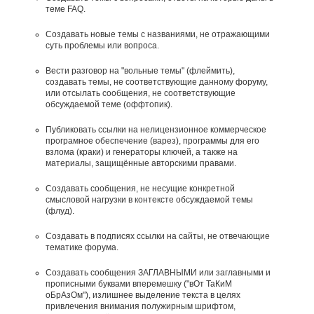
теме FAQ.
Создавать новые темы с названиями, не отражающими
суть проблемы или вопроса.
Вести разговор на "вольные темы" (флеймить),
создавать темы, не соответствующие данному форуму,
или отсылать сообщения, не соответствующие
обсуждаемой теме (оффтопик).
Публиковать ссылки на нелицензионное коммерческое
програмное обеспечение (варез), программы для его
взлома (краки) и генераторы ключей, а также на
материалы, защищённые авторскими правами.
Создавать сообщения, не несущие конкретной
смысловой нагрузки в контексте обсуждаемой темы
(флуд).
Создавать в подписях ссылки на сайты, не отвечающие
тематике форума.
Cоздавать сообщения ЗАГЛАВНЫМИ или заглавными и
прописными буквами вперемешку ("вОт ТаКиМ
оБрАзОм"), излишнее выделение текста в целях
привлечения внимания полужирным шрифтом,