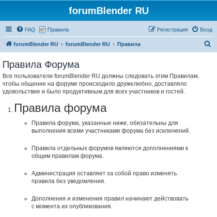
forumBlender RU
FAQ
Правила
Регистрация
Вход
П
forumBlender RU
forumBlender RU
Правила
о
Правила Форума
и
Все пользователи forumBlender RU должны следовать этим Правилам,
с
чтобы общение на форуме происходило дружелюбно, доставляло
к
удовольствие и было продуктивным для всех участников и гостей.
Правила форума
Правила форума, указанные ниже, обязательны для
выполнения всеми участниками форума без исключений.
Правила отдельных форумов являются дополнениями к
общим правилам форума.
Администрация оставляет за собой право изменять
правила без уведомления.
Дополнения и изменения правил начинают действовать
с момента их опубликования.