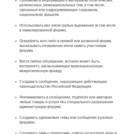
Публиковать информацию и материалы политических,
религиозных, межнациональных тем, в том числе,
связанных или подразумевающих терроризм,
национализм, фашизм.
Использовать мат и/или грубые выражения (в том числе
в замаскированной форме).
Оскорблять кого-либо в прямой или косвенной форме,
высказывать неуважение и/или хамить участникам
форума.
Вести любое обсуждение, которое может быть
воспринято, как вызывающее мужнацианальную,
межрелигиозную вражду.
Создавать сообщения, наpyшающие действyющее
законодательство Российской Федерации.
Рекламировать в сообщениях, подписях или аватарах
любые товары и услуги без специального разрешения
администрации форума.
Создавать одинаковые темы или сообщения в разных
форумах.
Создавать темы с вопросами, ответы на которые даны в