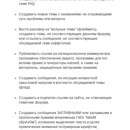
теме FAQ.
Создавать новые темы с названиями, не отражающими
суть проблемы или вопроса.
Вести разговор на "вольные темы" (флеймить),
создавать темы, не соответствующие данному форуму,
или отсылать сообщения, не соответствующие
обсуждаемой теме (оффтопик).
Публиковать ссылки на нелицензионное коммерческое
програмное обеспечение (варез), программы для его
взлома (краки) и генераторы ключей, а также на
материалы, защищённые авторскими правами.
Создавать сообщения, не несущие конкретной
смысловой нагрузки в контексте обсуждаемой темы
(флуд).
Создавать в подписях ссылки на сайты, не отвечающие
тематике форума.
Cоздавать сообщения ЗАГЛАВНЫМИ или заглавными и
прописными буквами вперемешку ("вОт ТаКиМ
оБрАзОм"), излишнее выделение текста в целях
привлечения внимания полужирным шрифтом,