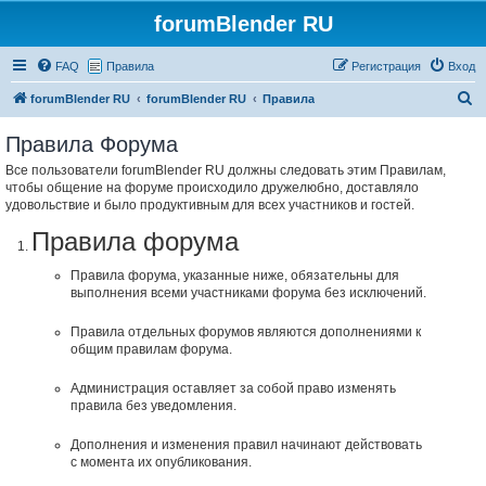
forumBlender RU
FAQ
Правила
Регистрация
Вход
П
forumBlender RU
forumBlender RU
Правила
о
Правила Форума
и
Все пользователи forumBlender RU должны следовать этим Правилам,
с
чтобы общение на форуме происходило дружелюбно, доставляло
к
удовольствие и было продуктивным для всех участников и гостей.
Правила форума
Правила форума, указанные ниже, обязательны для
выполнения всеми участниками форума без исключений.
Правила отдельных форумов являются дополнениями к
общим правилам форума.
Администрация оставляет за собой право изменять
правила без уведомления.
Дополнения и изменения правил начинают действовать
с момента их опубликования.