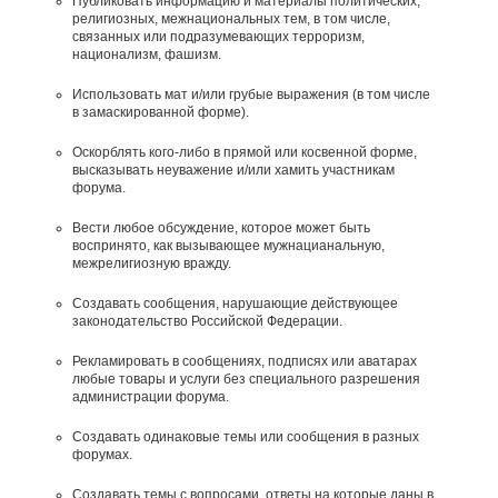
Публиковать информацию и материалы политических,
религиозных, межнациональных тем, в том числе,
связанных или подразумевающих терроризм,
национализм, фашизм.
Использовать мат и/или грубые выражения (в том числе
в замаскированной форме).
Оскорблять кого-либо в прямой или косвенной форме,
высказывать неуважение и/или хамить участникам
форума.
Вести любое обсуждение, которое может быть
воспринято, как вызывающее мужнацианальную,
межрелигиозную вражду.
Создавать сообщения, наpyшающие действyющее
законодательство Российской Федерации.
Рекламировать в сообщениях, подписях или аватарах
любые товары и услуги без специального разрешения
администрации форума.
Создавать одинаковые темы или сообщения в разных
форумах.
Создавать темы с вопросами, ответы на которые даны в