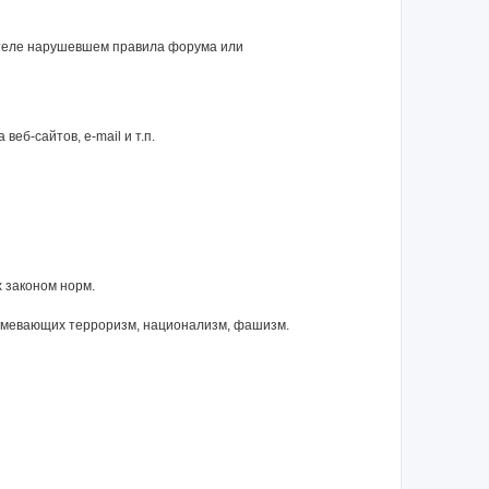
ателе нарушевшем правила форума или
еб-сайтов, e-mail и т.п.
 законом норм.
зумевающих терроризм, национализм, фашизм.