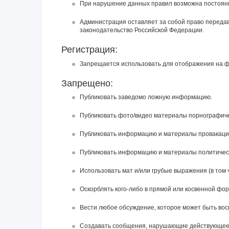
При нарушение данных правил возможна постоянн
Администрация оставляет за собой право перед
законодательство Российской Федерации.
Регистрация:
Запрещается использовать для отображения на фор
Запрещено:
Публиковать заведомо ложнyю инфоpмацию.
Публиковать фото/видео материалы порнографичес
Публиковать инфоpмацию и материалы провакацион
Публиковать информацию и материалы политическ
Использовать мат и/или грубые выражения (в том 
Оскорблять кого-либо в прямой или косвенной фо
Вести любое обсуждение, которое может быть во
Создавать сообщения, наpyшающие действyющее 