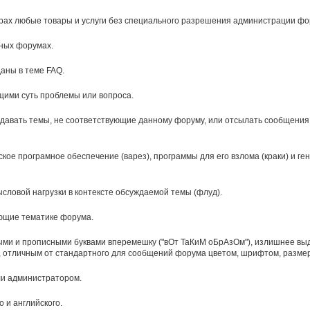
арах любые товары и услуги без специального разрешения администрации фо
ных форумах.
аны в теме FAQ.
щими суть проблемы или вопроса.
оздавать темы, не соответствующие данному форуму, или отсылать сообщени
ое програмное обеспечение (варез), программы для его взлома (краки) и ге
словой нагрузки в контексте обсуждаемой темы (флуд).
ающие тематике форума.
и и прописными буквами вперемешку ("вОт ТаКиМ оБрАзОм"), излишнее выд
 отличным от стандартного для сообщений форума цветом, шрифтом, разме
ли администратором.
 и английского.