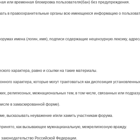
ая или временная блокировка пользователя(бан) без предупреждения.
авать в правоохранительные органы всю имеющеюся информацию о пользов
умах имена (логин, имя), подписи содержащие нецензурную лексику, адреса в
кого характера, равно и ссылки на такие материалы.
ного характера, которые могут трактоваться как диспозиция установленных
их, религиозных, межнациональных тем, в том числе, связанных или подра
числе в замаскированной форме).
рме, высказывать неуважение и/или хамить участникам форума.
спринято, как вызывающее мужнацианальную, межрелигиозную вражду.
законодательство Российской Федерации.