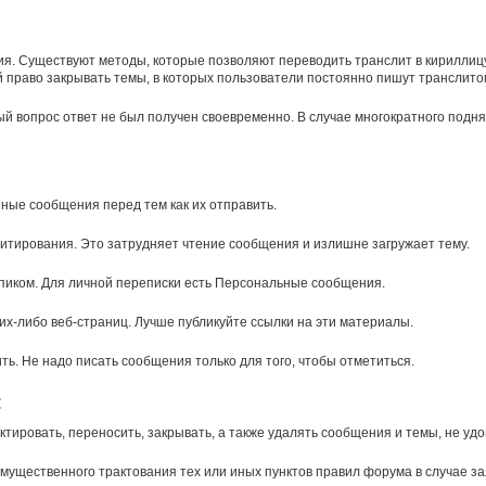
ния. Существуют методы, которые позволяют переводить транслит в кириллиц
й право закрывать темы, в которых пользователи постоянно пишут транслито
ый вопрос ответ не был получен своевременно. В случае многократного подня
ные сообщения перед тем как их отправить.
итирования. Это затрудняет чтение сообщения и излишне загружает тему.
пиком. Для личной переписки есть Персональные сообщения.
х-либо веб-страниц. Лучше публикуйте ссылки на эти материалы.
ть. Не надо писать сообщения только для того, чтобы отметиться.
:
тировать, переносить, закрывать, а также удалять сообщения и темы, не у
щественного трактования тех или иных пунктов правил форума в случае зая