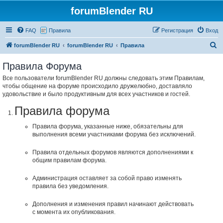
forumBlender RU
FAQ
Правила
Регистрация
Вход
П
forumBlender RU
forumBlender RU
Правила
о
Правила Форума
и
Все пользователи forumBlender RU должны следовать этим Правилам,
с
чтобы общение на форуме происходило дружелюбно, доставляло
к
удовольствие и было продуктивным для всех участников и гостей.
Правила форума
Правила форума, указанные ниже, обязательны для
выполнения всеми участниками форума без исключений.
Правила отдельных форумов являются дополнениями к
общим правилам форума.
Администрация оставляет за собой право изменять
правила без уведомления.
Дополнения и изменения правил начинают действовать
с момента их опубликования.