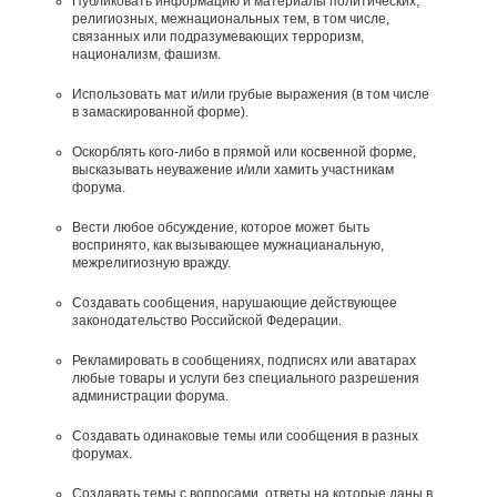
Публиковать информацию и материалы политических,
религиозных, межнациональных тем, в том числе,
связанных или подразумевающих терроризм,
национализм, фашизм.
Использовать мат и/или грубые выражения (в том числе
в замаскированной форме).
Оскорблять кого-либо в прямой или косвенной форме,
высказывать неуважение и/или хамить участникам
форума.
Вести любое обсуждение, которое может быть
воспринято, как вызывающее мужнацианальную,
межрелигиозную вражду.
Создавать сообщения, наpyшающие действyющее
законодательство Российской Федерации.
Рекламировать в сообщениях, подписях или аватарах
любые товары и услуги без специального разрешения
администрации форума.
Создавать одинаковые темы или сообщения в разных
форумах.
Создавать темы с вопросами, ответы на которые даны в