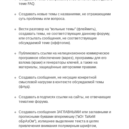
теме FAQ.
Создавать новые темы с названиями, не отражающими
суть проблемы или вопроса.
Вести разговор на "вольные темы" (флеймить),
создавать темы, не соответствующие данному форуму,
или отсылать сообщения, не соответствующие
обсуждаемой теме (оффтопик).
Публиковать ссылки на нелицензионное коммерческое
програмное обеспечение (варез), программы для его
взлома (краки) и генераторы ключей, а также на
материалы, защищённые авторскими правами.
Создавать сообщения, не несущие конкретной
смысловой нагрузки в контексте обсуждаемой темы
(флуд).
Создавать в подписях ссылки на сайты, не отвечающие
тематике форума.
Cоздавать сообщения ЗАГЛАВНЫМИ или заглавными и
прописными буквами вперемешку ("вОт ТаКиМ
оБрАзОм"), излишнее выделение текста в целях
привлечения внимания полужирным шрифтом,