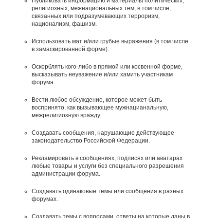
Публиковать информацию и материалы политических,
религиозных, межнациональных тем, в том числе,
связанных или подразумевающих терроризм,
национализм, фашизм.
Использовать мат и/или грубые выражения (в том числе
в замаскированной форме).
Оскорблять кого-либо в прямой или косвенной форме,
высказывать неуважение и/или хамить участникам
форума.
Вести любое обсуждение, которое может быть
воспринято, как вызывающее мужнацианальную,
межрелигиозную вражду.
Создавать сообщения, наpyшающие действyющее
законодательство Российской Федерации.
Рекламировать в сообщениях, подписях или аватарах
любые товары и услуги без специального разрешения
администрации форума.
Создавать одинаковые темы или сообщения в разных
форумах.
Создавать темы с вопросами, ответы на которые даны в