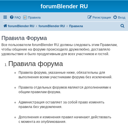
forumBlender RU
FAQ
Правила
Регистрация
Вход
П
forumBlender RU
forumBlender RU
Правила
о
Правила Форума
и
Все пользователи forumBlender RU должны следовать этим Правилам,
с
чтобы общение на форуме происходило дружелюбно, доставляло
к
удовольствие и было продуктивным для всех участников и гостей.
Правила форума
Правила форума, указанные ниже, обязательны для
выполнения всеми участниками форума без исключений.
Правила отдельных форумов являются дополнениями к
общим правилам форума.
Администрация оставляет за собой право изменять
правила без уведомления.
Дополнения и изменения правил начинают действовать
с момента их опубликования.