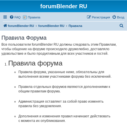
forumBlender RU
FAQ
Правила
Регистрация
Вход
П
forumBlender RU
forumBlender RU
Правила
о
Правила Форума
и
Все пользователи forumBlender RU должны следовать этим Правилам,
с
чтобы общение на форуме происходило дружелюбно, доставляло
к
удовольствие и было продуктивным для всех участников и гостей.
Правила форума
Правила форума, указанные ниже, обязательны для
выполнения всеми участниками форума без исключений.
Правила отдельных форумов являются дополнениями к
общим правилам форума.
Администрация оставляет за собой право изменять
правила без уведомления.
Дополнения и изменения правил начинают действовать
с момента их опубликования.