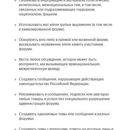
Публиковать информацию и материалы политических,
религиозных, межнациональных тем, в том числе,
связанных или подразумевающих терроризм,
национализм, фашизм.
Использовать мат и/или грубые выражения (в том числе
в замаскированной форме).
Оскорблять кого-либо в прямой или косвенной форме,
высказывать неуважение и/или хамить участникам
форума.
Вести любое обсуждение, которое может быть
воспринято, как вызывающее мужнацианальную,
межрелигиозную вражду.
Создавать сообщения, наpyшающие действyющее
законодательство Российской Федерации.
Рекламировать в сообщениях, подписях или аватарах
любые товары и услуги без специального разрешения
администрации форума.
Создавать одинаковые темы или сообщения в разных
форумах.
Создавать темы с вопросами, ответы на которые даны в