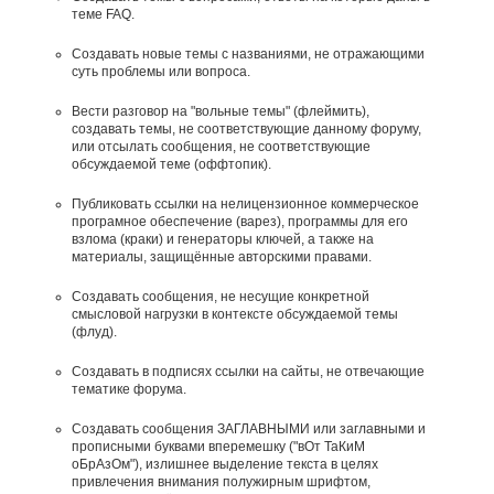
теме FAQ.
Создавать новые темы с названиями, не отражающими
суть проблемы или вопроса.
Вести разговор на "вольные темы" (флеймить),
создавать темы, не соответствующие данному форуму,
или отсылать сообщения, не соответствующие
обсуждаемой теме (оффтопик).
Публиковать ссылки на нелицензионное коммерческое
програмное обеспечение (варез), программы для его
взлома (краки) и генераторы ключей, а также на
материалы, защищённые авторскими правами.
Создавать сообщения, не несущие конкретной
смысловой нагрузки в контексте обсуждаемой темы
(флуд).
Создавать в подписях ссылки на сайты, не отвечающие
тематике форума.
Cоздавать сообщения ЗАГЛАВНЫМИ или заглавными и
прописными буквами вперемешку ("вОт ТаКиМ
оБрАзОм"), излишнее выделение текста в целях
привлечения внимания полужирным шрифтом,