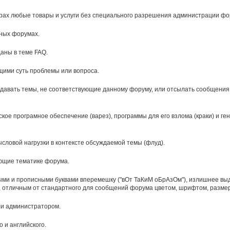
арах любые товары и услуги без специального разрешения администрации фо
ных форумах.
аны в теме FAQ.
щими суть проблемы или вопроса.
оздавать темы, не соответствующие данному форуму, или отсылать сообщени
ое програмное обеспечение (варез), программы для его взлома (краки) и ге
словой нагрузки в контексте обсуждаемой темы (флуд).
ающие тематике форума.
и и прописными буквами вперемешку ("вОт ТаКиМ оБрАзОм"), излишнее выд
 отличным от стандартного для сообщений форума цветом, шрифтом, разме
ли администратором.
 и английского.