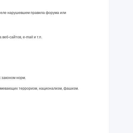
ателе нарушевшем правила форума или
еб-сайтов, e-mail и т.п.
 законом норм.
зумевающих терроризм, национализм, фашизм.