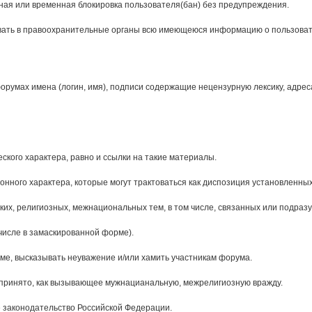
ая или временная блокировка пользователя(бан) без предупреждения.
авать в правоохранительные органы всю имеющеюся информацию о пользов
умах имена (логин, имя), подписи содержащие нецензурную лексику, адреса в
кого характера, равно и ссылки на такие материалы.
ного характера, которые могут трактоваться как диспозиция установленных
их, религиозных, межнациональных тем, в том числе, связанных или подра
числе в замаскированной форме).
рме, высказывать неуважение и/или хамить участникам форума.
спринято, как вызывающее мужнацианальную, межрелигиозную вражду.
законодательство Российской Федерации.