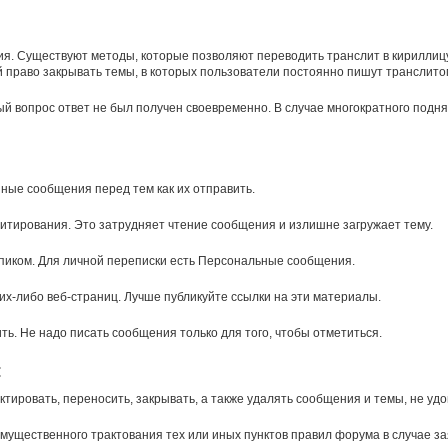
ния. Существуют методы, которые позволяют переводить транслит в кириллиц
й право закрывать темы, в которых пользователи постоянно пишут транслито
ый вопрос ответ не был получен своевременно. В случае многократного подня
ные сообщения перед тем как их отправить.
итирования. Это затрудняет чтение сообщения и излишне загружает тему.
пиком. Для личной переписки есть Персональные сообщения.
х-либо веб-страниц. Лучше публикуйте ссылки на эти материалы.
ть. Не надо писать сообщения только для того, чтобы отметиться.
:
тировать, переносить, закрывать, а также удалять сообщения и темы, не у
щественного трактования тех или иных пунктов правил форума в случае зая