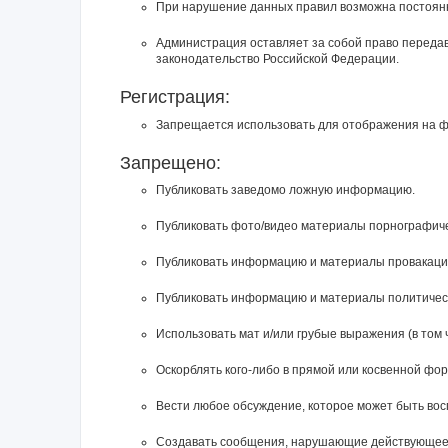
При нарушение данных правил возможна постоянн
Администрация оставляет за собой право перед
законодательство Российской Федерации.
Регистрация:
Запрещается использовать для отображения на фор
Запрещено:
Публиковать заведомо ложнyю инфоpмацию.
Публиковать фото/видео материалы порнографичес
Публиковать инфоpмацию и материалы провакацион
Публиковать информацию и материалы политическ
Использовать мат и/или грубые выражения (в том 
Оскорблять кого-либо в прямой или косвенной фо
Вести любое обсуждение, которое может быть во
Создавать сообщения, наpyшающие действyющее 