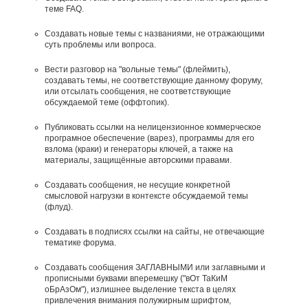
теме FAQ.
Создавать новые темы с названиями, не отражающими
суть проблемы или вопроса.
Вести разговор на "вольные темы" (флеймить),
создавать темы, не соответствующие данному форуму,
или отсылать сообщения, не соответствующие
обсуждаемой теме (оффтопик).
Публиковать ссылки на нелицензионное коммерческое
програмное обеспечение (варез), программы для его
взлома (краки) и генераторы ключей, а также на
материалы, защищённые авторскими правами.
Создавать сообщения, не несущие конкретной
смысловой нагрузки в контексте обсуждаемой темы
(флуд).
Создавать в подписях ссылки на сайты, не отвечающие
тематике форума.
Cоздавать сообщения ЗАГЛАВНЫМИ или заглавными и
прописными буквами вперемешку ("вОт ТаКиМ
оБрАзОм"), излишнее выделение текста в целях
привлечения внимания полужирным шрифтом,