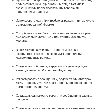
Публиковать информацию и материалы политических,
религиозных, межнациональных тем, в том числе,
связанных или подразумевающих терроризм,
национализм, фашизм.
Использовать мат и/или грубые выражения (в том числе
в замаскированной форме).
Оскорблять кого-либо в прямой или косвенной форме,
высказывать неуважение и/или хамить участникам
форума.
Вести любое обсуждение, которое может быть
воспринято, как вызывающее мужнацианальную,
межрелигиозную вражду.
Создавать сообщения, наpyшающие действyющее
законодательство Российской Федерации.
Рекламировать в сообщениях, подписях или аватарах
любые товары и услуги без специального разрешения
администрации форума.
Создавать одинаковые темы или сообщения в разных
форумах.
Создавать темы с вопросами, ответы на которые даны в