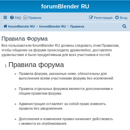
forumBlender RU
FAQ
Правила
Регистрация
Вход
П
forumBlender RU
forumBlender RU
Правила
о
Правила Форума
и
Все пользователи forumBlender RU должны следовать этим Правилам,
с
чтобы общение на форуме происходило дружелюбно, доставляло
к
удовольствие и было продуктивным для всех участников и гостей.
Правила форума
Правила форума, указанные ниже, обязательны для
выполнения всеми участниками форума без исключений.
Правила отдельных форумов являются дополнениями к
общим правилам форума.
Администрация оставляет за собой право изменять
правила без уведомления.
Дополнения и изменения правил начинают действовать
с момента их опубликования.