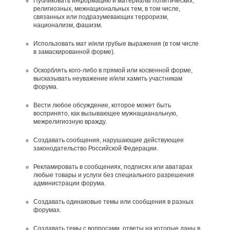
Публиковать информацию и материалы политических,
религиозных, межнациональных тем, в том числе,
связанных или подразумевающих терроризм,
национализм, фашизм.
Использовать мат и/или грубые выражения (в том числе
в замаскированной форме).
Оскорблять кого-либо в прямой или косвенной форме,
высказывать неуважение и/или хамить участникам
форума.
Вести любое обсуждение, которое может быть
воспринято, как вызывающее мужнацианальную,
межрелигиозную вражду.
Создавать сообщения, наpyшающие действyющее
законодательство Российской Федерации.
Рекламировать в сообщениях, подписях или аватарах
любые товары и услуги без специального разрешения
администрации форума.
Создавать одинаковые темы или сообщения в разных
форумах.
Создавать темы с вопросами, ответы на которые даны в