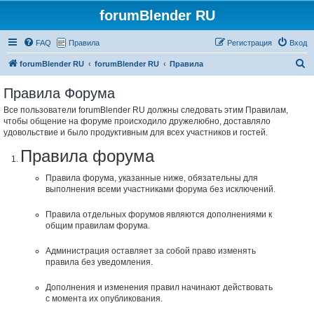
forumBlender RU
FAQ
Правила
Регистрация
Вход
П
forumBlender RU
forumBlender RU
Правила
о
Правила Форума
и
Все пользователи forumBlender RU должны следовать этим Правилам,
с
чтобы общение на форуме происходило дружелюбно, доставляло
к
удовольствие и было продуктивным для всех участников и гостей.
Правила форума
Правила форума, указанные ниже, обязательны для
выполнения всеми участниками форума без исключений.
Правила отдельных форумов являются дополнениями к
общим правилам форума.
Администрация оставляет за собой право изменять
правила без уведомления.
Дополнения и изменения правил начинают действовать
с момента их опубликования.