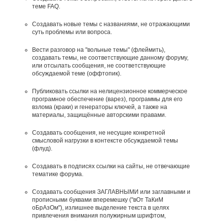
теме FAQ.
Создавать новые темы с названиями, не отражающими
суть проблемы или вопроса.
Вести разговор на "вольные темы" (флеймить),
создавать темы, не соответствующие данному форуму,
или отсылать сообщения, не соответствующие
обсуждаемой теме (оффтопик).
Публиковать ссылки на нелицензионное коммерческое
програмное обеспечение (варез), программы для его
взлома (краки) и генераторы ключей, а также на
материалы, защищённые авторскими правами.
Создавать сообщения, не несущие конкретной
смысловой нагрузки в контексте обсуждаемой темы
(флуд).
Создавать в подписях ссылки на сайты, не отвечающие
тематике форума.
Cоздавать сообщения ЗАГЛАВНЫМИ или заглавными и
прописными буквами вперемешку ("вОт ТаКиМ
оБрАзОм"), излишнее выделение текста в целях
привлечения внимания полужирным шрифтом,