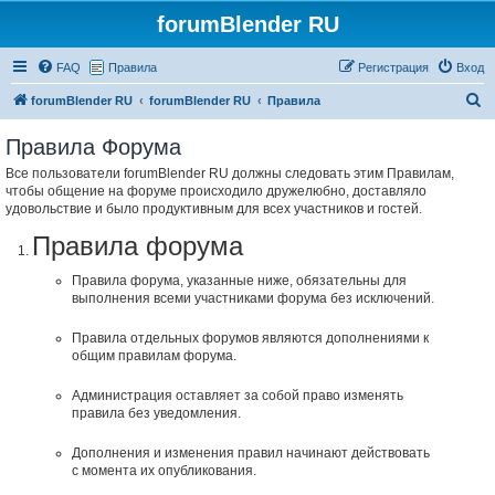
forumBlender RU
FAQ
Правила
Регистрация
Вход
П
forumBlender RU
forumBlender RU
Правила
о
Правила Форума
и
Все пользователи forumBlender RU должны следовать этим Правилам,
с
чтобы общение на форуме происходило дружелюбно, доставляло
к
удовольствие и было продуктивным для всех участников и гостей.
Правила форума
Правила форума, указанные ниже, обязательны для
выполнения всеми участниками форума без исключений.
Правила отдельных форумов являются дополнениями к
общим правилам форума.
Администрация оставляет за собой право изменять
правила без уведомления.
Дополнения и изменения правил начинают действовать
с момента их опубликования.