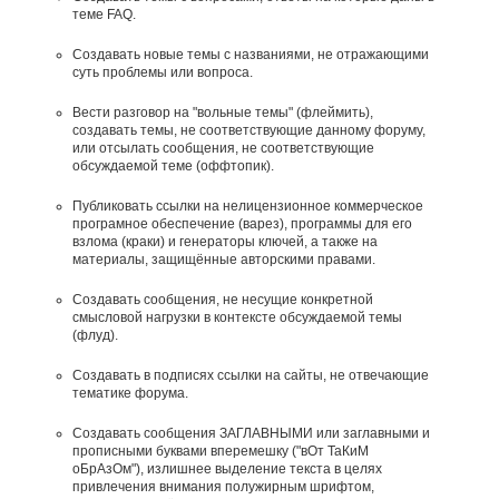
теме FAQ.
Создавать новые темы с названиями, не отражающими
суть проблемы или вопроса.
Вести разговор на "вольные темы" (флеймить),
создавать темы, не соответствующие данному форуму,
или отсылать сообщения, не соответствующие
обсуждаемой теме (оффтопик).
Публиковать ссылки на нелицензионное коммерческое
програмное обеспечение (варез), программы для его
взлома (краки) и генераторы ключей, а также на
материалы, защищённые авторскими правами.
Создавать сообщения, не несущие конкретной
смысловой нагрузки в контексте обсуждаемой темы
(флуд).
Создавать в подписях ссылки на сайты, не отвечающие
тематике форума.
Cоздавать сообщения ЗАГЛАВНЫМИ или заглавными и
прописными буквами вперемешку ("вОт ТаКиМ
оБрАзОм"), излишнее выделение текста в целях
привлечения внимания полужирным шрифтом,