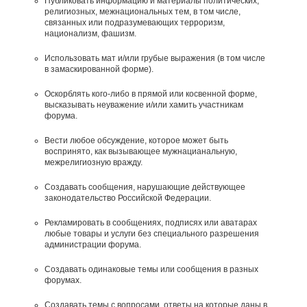
Публиковать информацию и материалы политических,
религиозных, межнациональных тем, в том числе,
связанных или подразумевающих терроризм,
национализм, фашизм.
Использовать мат и/или грубые выражения (в том числе
в замаскированной форме).
Оскорблять кого-либо в прямой или косвенной форме,
высказывать неуважение и/или хамить участникам
форума.
Вести любое обсуждение, которое может быть
воспринято, как вызывающее мужнацианальную,
межрелигиозную вражду.
Создавать сообщения, наpyшающие действyющее
законодательство Российской Федерации.
Рекламировать в сообщениях, подписях или аватарах
любые товары и услуги без специального разрешения
администрации форума.
Создавать одинаковые темы или сообщения в разных
форумах.
Создавать темы с вопросами, ответы на которые даны в