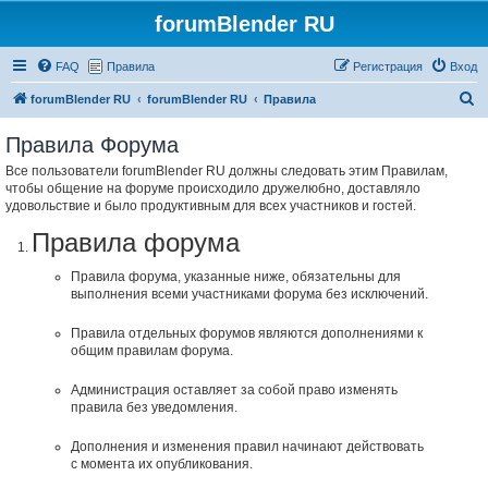
forumBlender RU
FAQ
Правила
Регистрация
Вход
П
forumBlender RU
forumBlender RU
Правила
о
Правила Форума
и
Все пользователи forumBlender RU должны следовать этим Правилам,
с
чтобы общение на форуме происходило дружелюбно, доставляло
к
удовольствие и было продуктивным для всех участников и гостей.
Правила форума
Правила форума, указанные ниже, обязательны для
выполнения всеми участниками форума без исключений.
Правила отдельных форумов являются дополнениями к
общим правилам форума.
Администрация оставляет за собой право изменять
правила без уведомления.
Дополнения и изменения правил начинают действовать
с момента их опубликования.