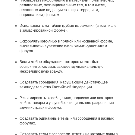
Публиковать информацию и материалы политических,
религиозных, межнациональных тем, в том числе,
связанных или подразумевающих терроризм,
национализм, фашизм.
Использовать мат и/или грубые выражения (в том числе
в замаскированной форме).
Оскорблять кого-либо в прямой или косвенной форме,
высказывать неуважение и/или хамить участникам
форума.
Вести любое обсуждение, которое может быть
воспринято, как вызывающее мужнацианальную,
межрелигиозную вражду.
Создавать сообщения, наpyшающие действyющее
законодательство Российской Федерации.
Рекламировать в сообщениях, подписях или аватарах
любые товары и услуги без специального разрешения
администрации форума.
Создавать одинаковые темы или сообщения в разных
форумах.
Создавать темы с вопросами, ответы на которые даны в