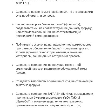
теме FAQ.
Создавать новые темы с названиями, не отражающими
суть проблемы или вопроса.
Вести разговор на "вольные темы" (флеймить),
создавать темы, не соответствующие данному форуму,
или отсылать сообщения, не соответствующие
обсуждаемой теме (оффтопик).
Публиковать ссылки на нелицензионное коммерческое
програмное обеспечение (варез), программы для его
взлома (краки) и генераторы ключей, а также на
материалы, защищённые авторскими правами.
Создавать сообщения, не несущие конкретной
смысловой нагрузки в контексте обсуждаемой темы
(флуд).
Создавать в подписях ссылки на сайты, не отвечающие
тематике форума.
Cоздавать сообщения ЗАГЛАВНЫМИ или заглавными и
прописными буквами вперемешку ("вОт ТаКиМ
оБрАзОм"), излишнее выделение текста в целях
привлечения внимания полужирным шрифтом,