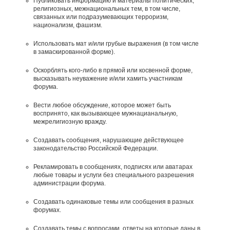
Публиковать информацию и материалы политических,
религиозных, межнациональных тем, в том числе,
связанных или подразумевающих терроризм,
национализм, фашизм.
Использовать мат и/или грубые выражения (в том числе
в замаскированной форме).
Оскорблять кого-либо в прямой или косвенной форме,
высказывать неуважение и/или хамить участникам
форума.
Вести любое обсуждение, которое может быть
воспринято, как вызывающее мужнацианальную,
межрелигиозную вражду.
Создавать сообщения, наpyшающие действyющее
законодательство Российской Федерации.
Рекламировать в сообщениях, подписях или аватарах
любые товары и услуги без специального разрешения
администрации форума.
Создавать одинаковые темы или сообщения в разных
форумах.
Создавать темы с вопросами, ответы на которые даны в