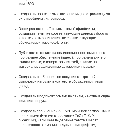
теме FAQ.
Создавать новые темы с названиями, не отражающими
суть проблемы или вопроса.
Вести разговор на "вольные темы" (флеймить),
создавать темы, не соответствующие данному форуму,
или отсылать сообщения, не соответствующие
обсуждаемой теме (оффтопик).
Публиковать ссылки на нелицензионное коммерческое
програмное обеспечение (варез), программы для его
взлома (краки) и генераторы ключей, а также на
материалы, защищённые авторскими правами.
Создавать сообщения, не несущие конкретной
смысловой нагрузки в контексте обсуждаемой темы
(флуд).
Создавать в подписях ссылки на сайты, не отвечающие
тематике форума.
Cоздавать сообщения ЗАГЛАВНЫМИ или заглавными и
прописными буквами вперемешку ("вОт ТаКиМ
оБрАзОм"), излишнее выделение текста в целях
привлечения внимания полужирным шрифтом,