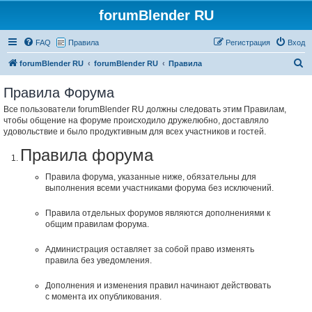
forumBlender RU
FAQ
Правила
Регистрация
Вход
П
forumBlender RU
forumBlender RU
Правила
о
Правила Форума
и
Все пользователи forumBlender RU должны следовать этим Правилам,
с
чтобы общение на форуме происходило дружелюбно, доставляло
к
удовольствие и было продуктивным для всех участников и гостей.
Правила форума
Правила форума, указанные ниже, обязательны для
выполнения всеми участниками форума без исключений.
Правила отдельных форумов являются дополнениями к
общим правилам форума.
Администрация оставляет за собой право изменять
правила без уведомления.
Дополнения и изменения правил начинают действовать
с момента их опубликования.