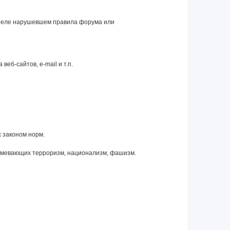
ателе нарушевшем правила форума или
еб-сайтов, e-mail и т.п.
 законом норм.
зумевающих терроризм, национализм, фашизм.