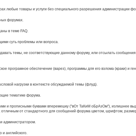
арах любые товары и услуги без специального разрешения администрации фо
ных форумах.
аны в теме FAQ.
щими суть проблемы или вопроса.
оздавать темы, не соответствующие данному форуму, или отсылать сообщени
ое програмное обеспечение (варез), программы для его взлома (краки) и ге
словой нагрузки в контексте обсуждаемой темы (флуд).
ающие тематике форума.
и и прописными буквами вперемешку ("вОт ТаКиМ оБрАзОм"), излишнее выд
 отличным от стандартного для сообщений форума цветом, шрифтом, разме
ли администратором.
 и английского.