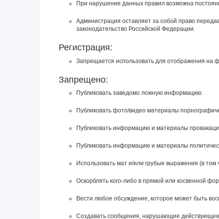
При нарушение данных правил возможна постоянн
Администрация оставляет за собой право перед
законодательство Российской Федерации.
Регистрация:
Запрещается использовать для отображения на фор
Запрещено:
Публиковать заведомо ложнyю инфоpмацию.
Публиковать фото/видео материалы порнографичес
Публиковать инфоpмацию и материалы провакацион
Публиковать информацию и материалы политическ
Использовать мат и/или грубые выражения (в том 
Оскорблять кого-либо в прямой или косвенной фо
Вести любое обсуждение, которое может быть во
Создавать сообщения, наpyшающие действyющее 