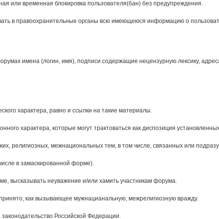
ая или временная блокировка пользователя(бан) без предупреждения.
авать в правоохранительные органы всю имеющеюся информацию о пользов
умах имена (логин, имя), подписи содержащие нецензурную лексику, адреса в
кого характера, равно и ссылки на такие материалы.
ного характера, которые могут трактоваться как диспозиция установленных
их, религиозных, межнациональных тем, в том числе, связанных или подра
числе в замаскированной форме).
рме, высказывать неуважение и/или хамить участникам форума.
спринято, как вызывающее мужнацианальную, межрелигиозную вражду.
законодательство Российской Федерации.