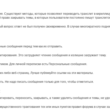
ния. Существуют методы, которые позволяют переводить транслит в кириллиц
й право закрывать темы, в которых пользователи постоянно пишут транслито
ый вопрос ответ не был получен своевременно. В случае многократного подня
ные сообщения перед тем как их отправить.
итирования. Это затрудняет чтение сообщения и излишне загружает тему.
пиком. Для личной переписки есть Персональные сообщения.
х-либо веб-страниц. Лучше публикуйте ссылки на эти материалы.
ть. Не надо писать сообщения только для того, чтобы отметиться.
:
тировать, переносить, закрывать, а также удалять сообщения и темы, не у
щественного трактования тех или иных пунктов правил форума в случае зая