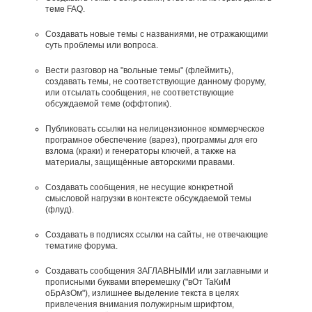
теме FAQ.
Создавать новые темы с названиями, не отражающими
суть проблемы или вопроса.
Вести разговор на "вольные темы" (флеймить),
создавать темы, не соответствующие данному форуму,
или отсылать сообщения, не соответствующие
обсуждаемой теме (оффтопик).
Публиковать ссылки на нелицензионное коммерческое
програмное обеспечение (варез), программы для его
взлома (краки) и генераторы ключей, а также на
материалы, защищённые авторскими правами.
Создавать сообщения, не несущие конкретной
смысловой нагрузки в контексте обсуждаемой темы
(флуд).
Создавать в подписях ссылки на сайты, не отвечающие
тематике форума.
Cоздавать сообщения ЗАГЛАВНЫМИ или заглавными и
прописными буквами вперемешку ("вОт ТаКиМ
оБрАзОм"), излишнее выделение текста в целях
привлечения внимания полужирным шрифтом,