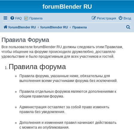
forumBlender RU
FAQ
Правила
Регистрация
Вход
П
forumBlender RU
forumBlender RU
Правила
о
Правила Форума
и
Все пользователи forumBlender RU должны следовать этим Правилам,
с
чтобы общение на форуме происходило дружелюбно, доставляло
к
удовольствие и было продуктивным для всех участников и гостей.
Правила форума
Правила форума, указанные ниже, обязательны для
выполнения всеми участниками форума без исключений.
Правила отдельных форумов являются дополнениями к
общим правилам форума.
Администрация оставляет за собой право изменять
правила без уведомления.
Дополнения и изменения правил начинают действовать
с момента их опубликования.