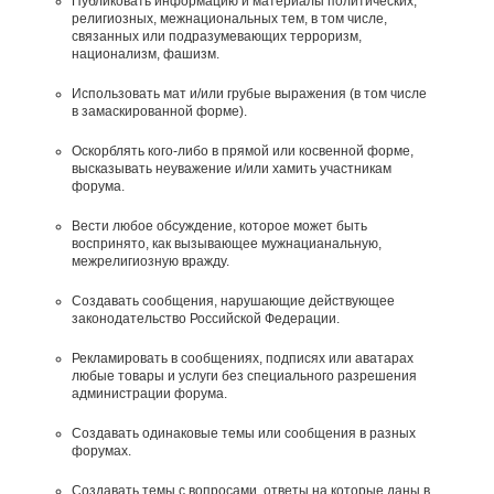
Публиковать информацию и материалы политических,
религиозных, межнациональных тем, в том числе,
связанных или подразумевающих терроризм,
национализм, фашизм.
Использовать мат и/или грубые выражения (в том числе
в замаскированной форме).
Оскорблять кого-либо в прямой или косвенной форме,
высказывать неуважение и/или хамить участникам
форума.
Вести любое обсуждение, которое может быть
воспринято, как вызывающее мужнацианальную,
межрелигиозную вражду.
Создавать сообщения, наpyшающие действyющее
законодательство Российской Федерации.
Рекламировать в сообщениях, подписях или аватарах
любые товары и услуги без специального разрешения
администрации форума.
Создавать одинаковые темы или сообщения в разных
форумах.
Создавать темы с вопросами, ответы на которые даны в