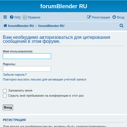
forumBlender RU
FAQ
Правила
Регистрация
Вход
П
forumBlender RU
forumBlender RU
о
Вам необходимо авторизоваться для цитирования
и
сообщений в этом форуме.
с
Имя пользователя:
к
Пароль:
Забыли пароль?
Повторно выслать письмо для активации учётной записи
Запомнить меня
Скрыть моё пребывание на конференции в этот раз
РЕГИСТРАЦИЯ
Для входа на конференцию вы должны быть зарегистрированы.