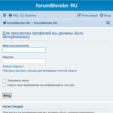
forumBlender RU
FAQ
Правила
Регистрация
Вход
П
forumBlender RU
forumBlender RU
о
Для просмотра профилей вы должны быть
и
авторизованы.
с
Имя пользователя:
к
Пароль:
Забыли пароль?
Повторно выслать письмо для активации учётной записи
Запомнить меня
Скрыть моё пребывание на конференции в этот раз
РЕГИСТРАЦИЯ
Для входа на конференцию вы должны быть зарегистрированы.